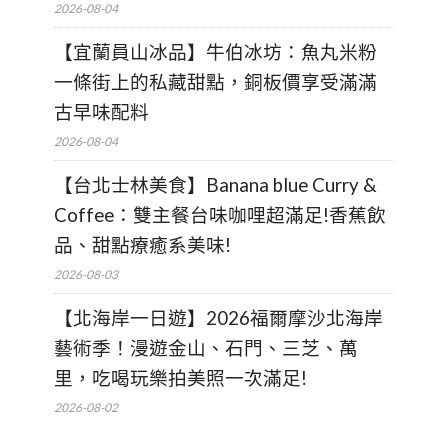
2026-08-04
【宜蘭員山冰品】牛伯冰坊：魚丸米粉
一條街上的私藏甜點，銅板價享受滿滿
古早味配料
2026-08-04
【台北士林美食】Banana blue Curry &
Coffee：雙主餐台味咖哩超滿足!香蕉飲
品、甜點療癒系美味!
2026-08-03
【北海岸一日遊】2026福爾摩沙北海岸
藝術季！漫遊金山、石門、三芝、萬
里，吃喝玩樂拍美照一次滿足!
2026-08-02