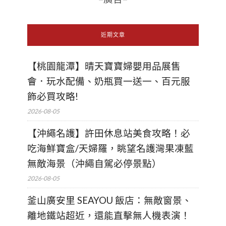
近期文章
【桃園龍潭】晴天寶寶婦嬰用品展售
會．玩水配備、奶瓶買一送一、百元服
飾必買攻略!
2026-08-05
【沖繩名護】許田休息站美食攻略！必
吃海鮮寶盒/天婦羅，眺望名護灣果凍藍
無敵海景（沖繩自駕必停景點）
2026-08-05
釜山廣安里 SEAYOU 飯店：無敵窗景、
離地鐵站超近，還能直擊無人機表演！