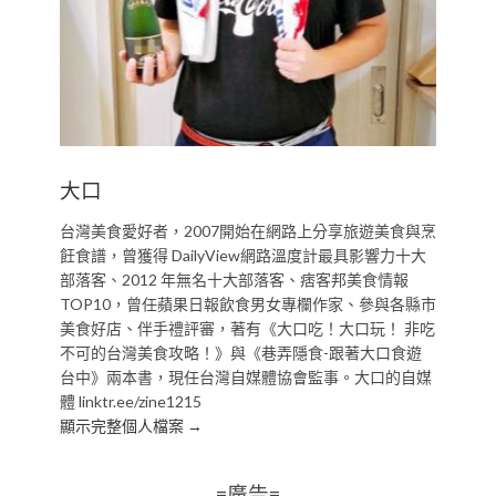
大口
台灣美食愛好者，2007開始在網路上分享旅遊美食與烹
飪食譜，曾獲得 DailyView網路溫度計最具影響力十大
部落客、2012 年無名十大部落客、痞客邦美食情報
TOP10，曾任蘋果日報飲食男女專欄作家、參與各縣市
美食好店、伴手禮評審，著有《大口吃！大口玩！ 非吃
不可的台灣美食攻略！》與《巷弄隱食-跟著大口食遊
台中》兩本書，現任台灣自媒體協會監事。大口的自媒
體 linktr.ee/zine1215
顯示完整個人檔案 →
=廣告=