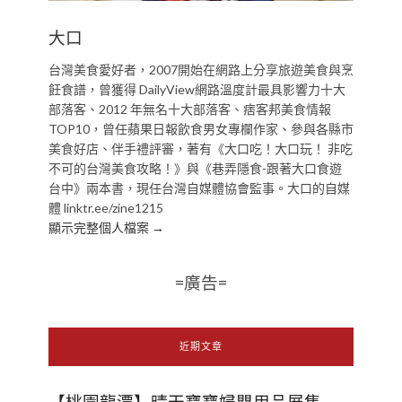
大口
台灣美食愛好者，2007開始在網路上分享旅遊美食與烹
飪食譜，曾獲得 DailyView網路溫度計最具影響力十大
部落客、2012 年無名十大部落客、痞客邦美食情報
TOP10，曾任蘋果日報飲食男女專欄作家、參與各縣市
美食好店、伴手禮評審，著有《大口吃！大口玩！ 非吃
不可的台灣美食攻略！》與《巷弄隱食-跟著大口食遊
台中》兩本書，現任台灣自媒體協會監事。大口的自媒
體 linktr.ee/zine1215
顯示完整個人檔案 →
=廣告=
近期文章