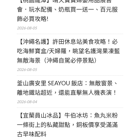
【桃園龍潭】晴天寶寶婦嬰用品展售
會．玩水配備、奶瓶買一送一、百元服
飾必買攻略!
2026-08-05
【沖繩名護】許田休息站美食攻略！必
吃海鮮寶盒/天婦羅，眺望名護灣果凍藍
無敵海景（沖繩自駕必停景點）
2026-08-05
釜山廣安里 SEAYOU 飯店：無敵窗景、
離地鐵站超近，還能直擊無人機表演！
2026-08-04
【宜蘭員山冰品】牛伯冰坊：魚丸米粉
一條街上的私藏甜點，銅板價享受滿滿
古早味配料