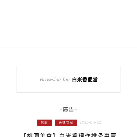
Browsing Tag
白米香便當
=廣告=
2025-04-22
桃園
美味食記
【桃園美食】白米香現炸排骨專賣