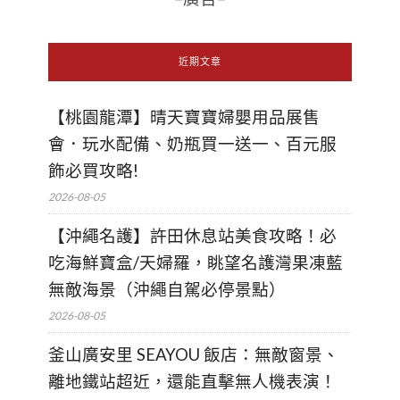
近期文章
【桃園龍潭】晴天寶寶婦嬰用品展售
會．玩水配備、奶瓶買一送一、百元服
飾必買攻略!
2026-08-05
【沖繩名護】許田休息站美食攻略！必
吃海鮮寶盒/天婦羅，眺望名護灣果凍藍
無敵海景（沖繩自駕必停景點）
2026-08-05
釜山廣安里 SEAYOU 飯店：無敵窗景、
離地鐵站超近，還能直擊無人機表演！