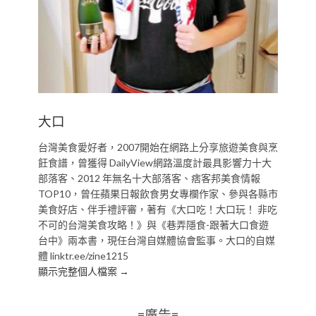
大口
台灣美食愛好者，2007開始在網路上分享旅遊美食與烹
飪食譜，曾獲得 DailyView網路溫度計最具影響力十大
部落客、2012 年無名十大部落客、痞客邦美食情報
TOP10，曾任蘋果日報飲食男女專欄作家、參與各縣市
美食好店、伴手禮評審，著有《大口吃！大口玩！ 非吃
不可的台灣美食攻略！》與《巷弄隱食-跟著大口食遊
台中》兩本書，現任台灣自媒體協會監事。大口的自媒
體 linktr.ee/zine1215
顯示完整個人檔案 →
=廣告=