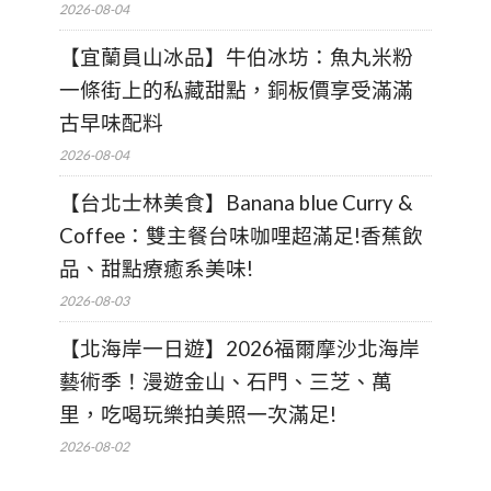
2026-08-04
【宜蘭員山冰品】牛伯冰坊：魚丸米粉
一條街上的私藏甜點，銅板價享受滿滿
古早味配料
2026-08-04
【台北士林美食】Banana blue Curry &
Coffee：雙主餐台味咖哩超滿足!香蕉飲
品、甜點療癒系美味!
2026-08-03
【北海岸一日遊】2026福爾摩沙北海岸
藝術季！漫遊金山、石門、三芝、萬
里，吃喝玩樂拍美照一次滿足!
2026-08-02