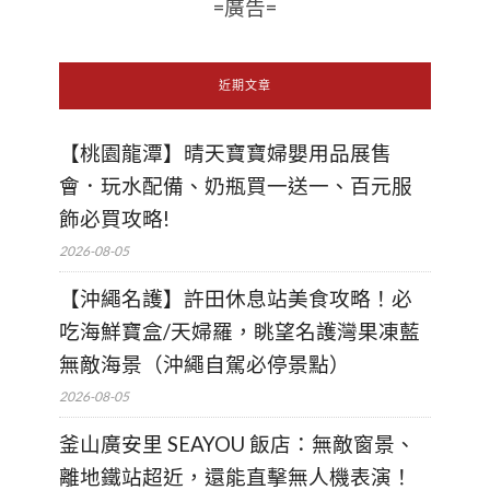
=廣告=
近期文章
【桃園龍潭】晴天寶寶婦嬰用品展售
會．玩水配備、奶瓶買一送一、百元服
飾必買攻略!
2026-08-05
【沖繩名護】許田休息站美食攻略！必
吃海鮮寶盒/天婦羅，眺望名護灣果凍藍
無敵海景（沖繩自駕必停景點）
2026-08-05
釜山廣安里 SEAYOU 飯店：無敵窗景、
離地鐵站超近，還能直擊無人機表演！