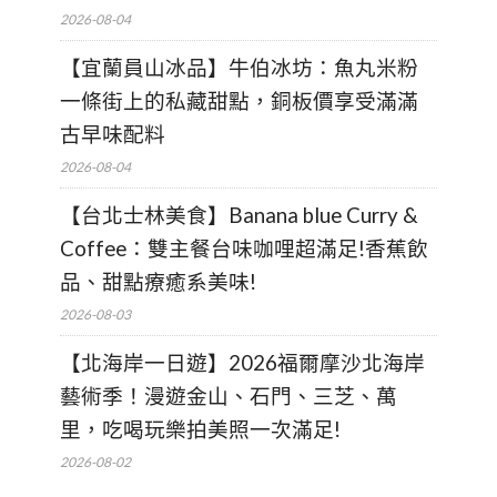
2026-08-04
【宜蘭員山冰品】牛伯冰坊：魚丸米粉
一條街上的私藏甜點，銅板價享受滿滿
古早味配料
2026-08-04
【台北士林美食】Banana blue Curry &
Coffee：雙主餐台味咖哩超滿足!香蕉飲
品、甜點療癒系美味!
2026-08-03
【北海岸一日遊】2026福爾摩沙北海岸
藝術季！漫遊金山、石門、三芝、萬
里，吃喝玩樂拍美照一次滿足!
2026-08-02