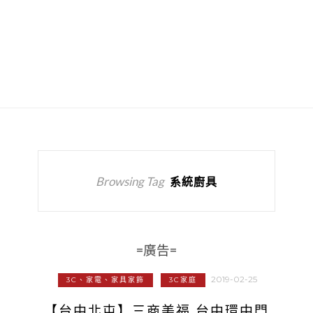
Browsing Tag
系統廚具
=廣告=
2019-02-25
3C、家電、家具家飾
3C家庭
【台中北屯】三商美福 台中環中門