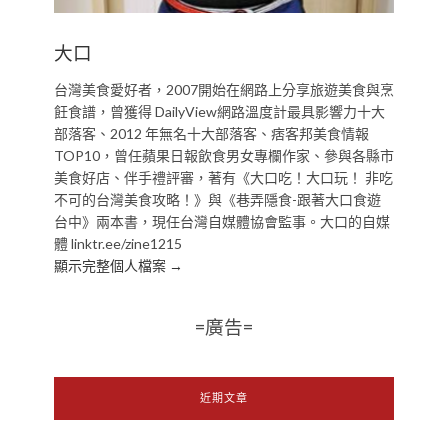
大口
台灣美食愛好者，2007開始在網路上分享旅遊美食與烹
飪食譜，曾獲得 DailyView網路溫度計最具影響力十大
部落客、2012 年無名十大部落客、痞客邦美食情報
TOP10，曾任蘋果日報飲食男女專欄作家、參與各縣市
美食好店、伴手禮評審，著有《大口吃！大口玩！ 非吃
不可的台灣美食攻略！》與《巷弄隱食-跟著大口食遊
台中》兩本書，現任台灣自媒體協會監事。大口的自媒
體 linktr.ee/zine1215
顯示完整個人檔案 →
=廣告=
近期文章