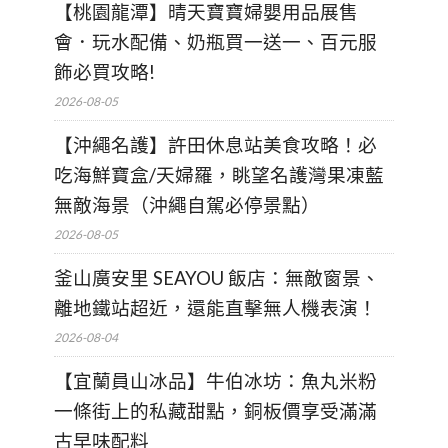
【桃園龍潭】晴天寶寶婦嬰用品展售
會．玩水配備、奶瓶買一送一、百元服
飾必買攻略!
2026-08-05
【沖繩名護】許田休息站美食攻略！必
吃海鮮寶盒/天婦羅，眺望名護灣果凍藍
無敵海景（沖繩自駕必停景點）
2026-08-05
釜山廣安里 SEAYOU 飯店：無敵窗景、
離地鐵站超近，還能直擊無人機表演！
2026-08-04
【宜蘭員山冰品】牛伯冰坊：魚丸米粉
一條街上的私藏甜點，銅板價享受滿滿
古早味配料