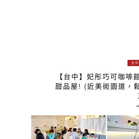
台中
【台中】妃彤巧可咖啡
甜品屋! (近美術園道