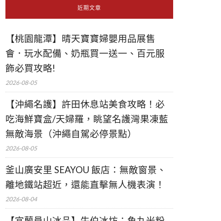
近期文章
【桃園龍潭】晴天寶寶婦嬰用品展售
會．玩水配備、奶瓶買一送一、百元服
飾必買攻略!
2026-08-05
【沖繩名護】許田休息站美食攻略！必
吃海鮮寶盒/天婦羅，眺望名護灣果凍藍
無敵海景（沖繩自駕必停景點）
2026-08-05
釜山廣安里 SEAYOU 飯店：無敵窗景、
離地鐵站超近，還能直擊無人機表演！
2026-08-04
【宜蘭員山冰品】牛伯冰坊：魚丸米粉