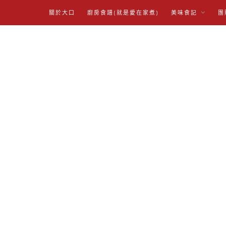
關於大口
廚房食譜(就是愛在家煮)
美味食記
團