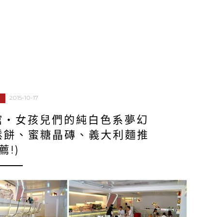
2015-10-17
館‧女孩兒們的純白色系夢幻
，鬆餅、蜜糖晶磚、義大利麵推
薦!)