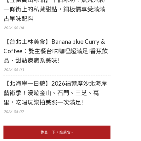
一條街上的私藏甜點，銅板價享受滿滿
古早味配料
2026-08-04
【台北士林美食】Banana blue Curry &
Coffee：雙主餐台味咖哩超滿足!香蕉飲
品、甜點療癒系美味!
2026-08-03
【北海岸一日遊】2026福爾摩沙北海岸
藝術季！漫遊金山、石門、三芝、萬
里，吃喝玩樂拍美照一次滿足!
2026-08-02
休息一下，進廣告~