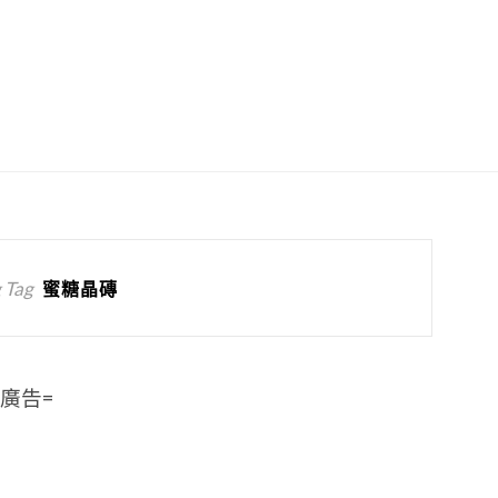
 Tag
蜜糖晶磚
=廣告=