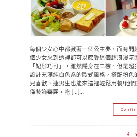
每個少女心中都藏著一個公主夢，而有間
個少女來到這裡都可以感受這個超浪漫氛
「妃彤巧可」，雖然隱身在二樓，但是超
設計充滿純白色系的歐式風格，搭配粉色
兒喜歡，連男生也能來這裡輕鬆用餐!他
僅裝飾華麗，吃 […]…
Conti