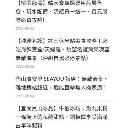
【桃園龍潭】晴天寶寶婦嬰用品展售
會．玩水配備、奶瓶買一送一、百元服
飾必買攻略!
2026-08-05
【沖繩名護】許田休息站美食攻略！必
吃海鮮寶盒/天婦羅，眺望名護灣果凍藍
無敵海景（沖繩自駕必停景點）
2026-08-05
釜山廣安里 SEAYOU 飯店：無敵窗景、
離地鐵站超近，還能直擊無人機表演！
2026-08-04
【宜蘭員山冰品】牛伯冰坊：魚丸米粉
一條街上的私藏甜點，銅板價享受滿滿
古早味配料