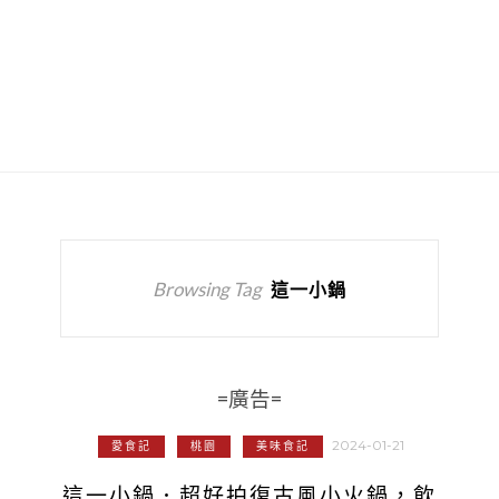
Browsing Tag
這一小鍋
=廣告=
2024-01-21
愛食記
桃園
美味食記
這一小鍋．超好拍復古風小火鍋，飲