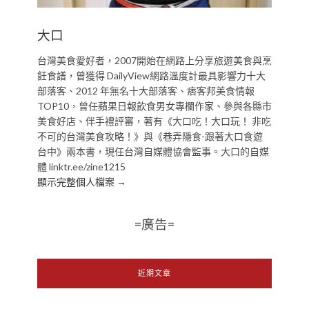
大口
台灣美食愛好者，2007開始在網路上分享旅遊美食與烹
飪食譜，曾獲得 DailyView網路溫度計最具影響力十大
部落客、2012 年無名十大部落客、痞客邦美食情報
TOP10，曾任蘋果日報飲食男女專欄作家、參與各縣市
美食好店、伴手禮評審，著有《大口吃！大口玩！ 非吃
不可的台灣美食攻略！》與《巷弄隱食-跟著大口食遊
台中》兩本書，現任台灣自媒體協會監事。大口的自媒
體 linktr.ee/zine1215
顯示完整個人檔案 →
=廣告=
近期文章