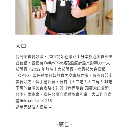
大口
台灣美食愛好者，2007開始在網路上分享旅遊美食與烹
飪食譜，曾獲得 DailyView網路溫度計最具影響力十大
部落客、2012 年無名十大部落客、痞客邦美食情報
TOP10，曾任蘋果日報飲食男女專欄作家、參與各縣市
美食好店、伴手禮評審，著有《大口吃！大口玩！ 非吃
不可的台灣美食攻略！》與《巷弄隱食-跟著大口食遊
台中》兩本書，現任台灣自媒體協會監事。大口的自媒
體 linktr.ee/zine1215
顯示完整個人檔案 →
=廣告=