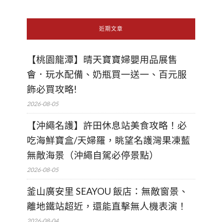
近期文章
【桃園龍潭】晴天寶寶婦嬰用品展售
會．玩水配備、奶瓶買一送一、百元服
飾必買攻略!
2026-08-05
【沖繩名護】許田休息站美食攻略！必
吃海鮮寶盒/天婦羅，眺望名護灣果凍藍
無敵海景（沖繩自駕必停景點）
2026-08-05
釜山廣安里 SEAYOU 飯店：無敵窗景、
離地鐵站超近，還能直擊無人機表演！
2026-08-04