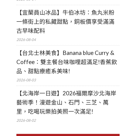
【宜蘭員山冰品】牛伯冰坊：魚丸米粉
一條街上的私藏甜點，銅板價享受滿滿
古早味配料
2026-08-04
【台北士林美食】Banana blue Curry &
Coffee：雙主餐台味咖哩超滿足!香蕉飲
品、甜點療癒系美味!
2026-08-03
【北海岸一日遊】2026福爾摩沙北海岸
藝術季！漫遊金山、石門、三芝、萬
里，吃喝玩樂拍美照一次滿足!
2026-08-02