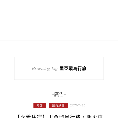
Browsing Tag
里亞環島行旅
=廣告=
2017-11-26
南部
國內旅遊
【嘉義住宿】里亞環島行旅‧距火車