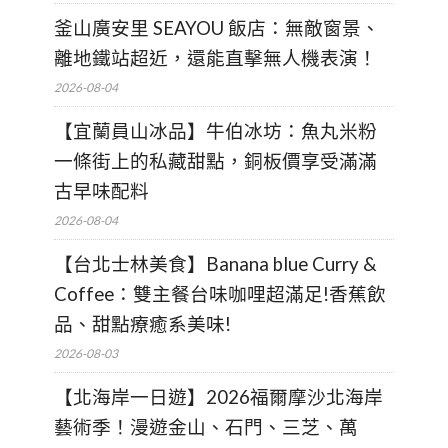
釜山廣安里 SEAYOU 飯店：無敵窗景、
離地鐵站超近，還能直擊無人機表演！
2026-08-04
【宜蘭員山冰品】牛伯冰坊：魚丸米粉
一條街上的私藏甜點，銅板價享受滿滿
古早味配料
2026-08-04
【台北士林美食】Banana blue Curry &
Coffee：雙主餐台味咖哩超滿足!香蕉飲
品、甜點療癒系美味!
2026-08-03
【北海岸一日遊】2026福爾摩沙北海岸
藝術季！漫遊金山、石門、三芝、萬