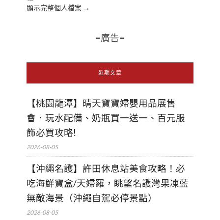
顯示完整個人檔案 →
=廣告=
近期文章
【桃園龍潭】晴天寶寶婦嬰用品展售
會．玩水配備、奶瓶買一送一、百元服
飾必買攻略!
2026-08-05
【沖繩名護】許田休息站美食攻略！必
吃海鮮寶盒/天婦羅，眺望名護灣果凍藍
無敵海景（沖繩自駕必停景點）
2026-08-05