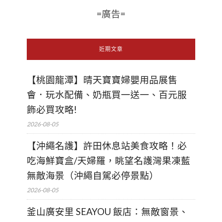
=廣告=
近期文章
【桃園龍潭】晴天寶寶婦嬰用品展售
會．玩水配備、奶瓶買一送一、百元服
飾必買攻略!
2026-08-05
【沖繩名護】許田休息站美食攻略！必
吃海鮮寶盒/天婦羅，眺望名護灣果凍藍
無敵海景（沖繩自駕必停景點）
2026-08-05
釜山廣安里 SEAYOU 飯店：無敵窗景、