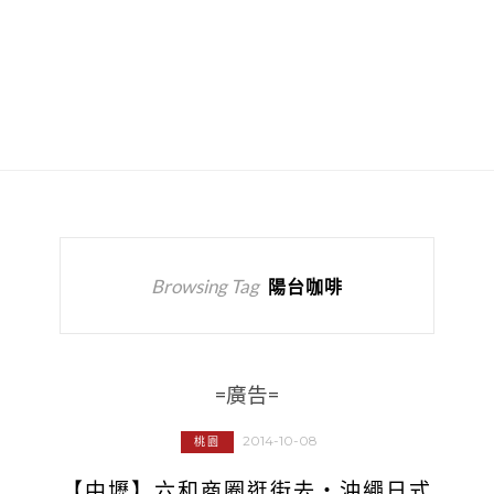
Browsing Tag
陽台咖啡
=廣告=
2014-10-08
桃園
【中壢】六和商圈逛街去‧沖繩日式