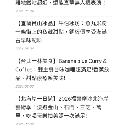
離地鐵站超近，還能直擊無人機表演！
2026-08-04
【宜蘭員山冰品】牛伯冰坊：魚丸米粉
一條街上的私藏甜點，銅板價享受滿滿
古早味配料
2026-08-04
【台北士林美食】Banana blue Curry &
Coffee：雙主餐台味咖哩超滿足!香蕉飲
品、甜點療癒系美味!
2026-08-03
【北海岸一日遊】2026福爾摩沙北海岸
藝術季！漫遊金山、石門、三芝、萬
里，吃喝玩樂拍美照一次滿足!
2026-08-02