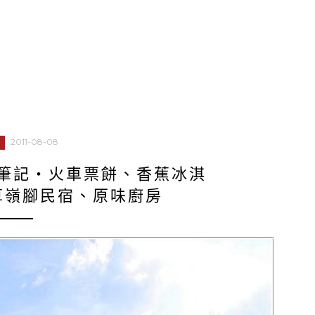
2011-08-08
筆記‧火車票餅、香蕉冰淇
草嶺腳民宿、原味廚房