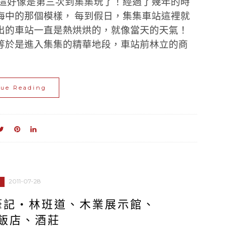
算這好像是第三次到集集玩了！經過了幾年的時
海中的那個模樣， 每到假日，集集車站這裡就
出的車站一直是熱烘烘的，就像當天的天氣！
等於是進入集集的精華地段，車站前林立的商
nue Reading
2011-07-28
筆記‧林班道、木業展示館、
飯店、酒莊