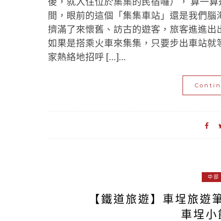
後，就入住位於集集的民宿囉）， 算一
間，眼前的這個「集集車站」還是我們腦
擠滿了來懷舊、訪古的遊客，旅客進進出
如果是搭乘火車來集集，只要步出車站就
家熱絡地招呼 […]…
Conti
中部
【鐵道旅遊】車埕旅遊
車埕小