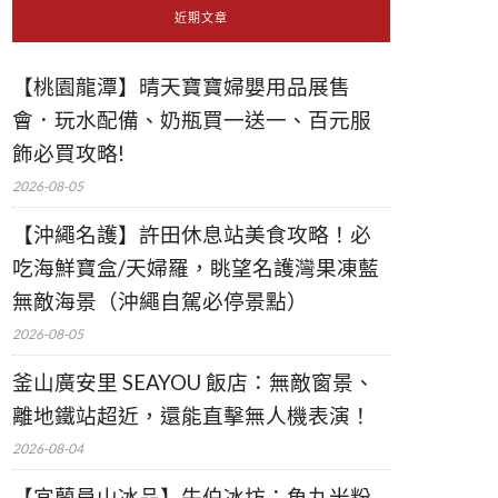
近期文章
【桃園龍潭】晴天寶寶婦嬰用品展售
會．玩水配備、奶瓶買一送一、百元服
飾必買攻略!
2026-08-05
【沖繩名護】許田休息站美食攻略！必
吃海鮮寶盒/天婦羅，眺望名護灣果凍藍
無敵海景（沖繩自駕必停景點）
2026-08-05
釜山廣安里 SEAYOU 飯店：無敵窗景、
離地鐵站超近，還能直擊無人機表演！
2026-08-04
【宜蘭員山冰品】牛伯冰坊：魚丸米粉