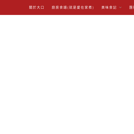
關於大口
廚房食譜(就是愛在家煮)
美味食記
團