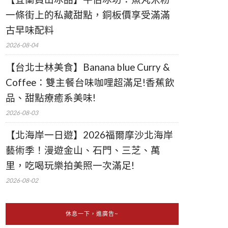
一條街上的私藏甜點，銅板價享受滿滿
古早味配料
2026-08-04
【台北士林美食】Banana blue Curry &
Coffee：雙主餐台味咖哩超滿足!香蕉飲
品、甜點療癒系美味!
2026-08-03
【北海岸一日遊】2026福爾摩沙北海岸
藝術季！漫遊金山、石門、三芝、萬
里，吃喝玩樂拍美照一次滿足!
2026-08-02
休息一下，進廣告~