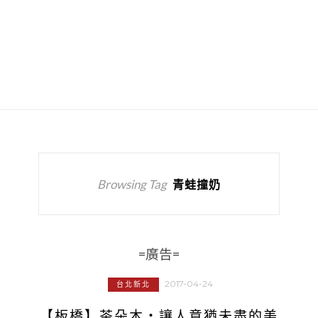
Browsing Tag
青蛙撞奶
=廣告=
2017-04-24
台北新北
【板橋】茶朵木‧讓人意猶未盡的美