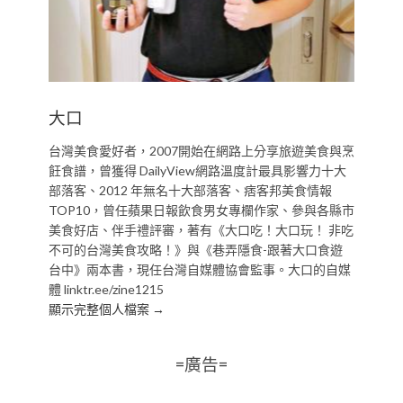
大口
台灣美食愛好者，2007開始在網路上分享旅遊美食與烹
飪食譜，曾獲得 DailyView網路溫度計最具影響力十大
部落客、2012 年無名十大部落客、痞客邦美食情報
TOP10，曾任蘋果日報飲食男女專欄作家、參與各縣市
美食好店、伴手禮評審，著有《大口吃！大口玩！ 非吃
不可的台灣美食攻略！》與《巷弄隱食-跟著大口食遊
台中》兩本書，現任台灣自媒體協會監事。大口的自媒
體 linktr.ee/zine1215
顯示完整個人檔案 →
=廣告=