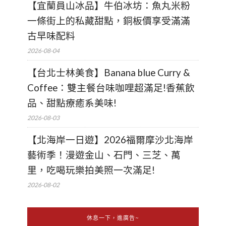
【宜蘭員山冰品】牛伯冰坊：魚丸米粉
一條街上的私藏甜點，銅板價享受滿滿
古早味配料
2026-08-04
【台北士林美食】Banana blue Curry &
Coffee：雙主餐台味咖哩超滿足!香蕉飲
品、甜點療癒系美味!
2026-08-03
【北海岸一日遊】2026福爾摩沙北海岸
藝術季！漫遊金山、石門、三芝、萬
里，吃喝玩樂拍美照一次滿足!
2026-08-02
休息一下，進廣告~