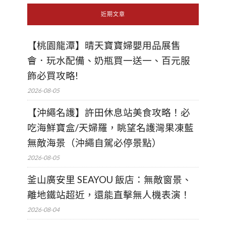
近期文章
【桃園龍潭】晴天寶寶婦嬰用品展售
會．玩水配備、奶瓶買一送一、百元服
飾必買攻略!
2026-08-05
【沖繩名護】許田休息站美食攻略！必
吃海鮮寶盒/天婦羅，眺望名護灣果凍藍
無敵海景（沖繩自駕必停景點）
2026-08-05
釜山廣安里 SEAYOU 飯店：無敵窗景、
離地鐵站超近，還能直擊無人機表演！
2026-08-04