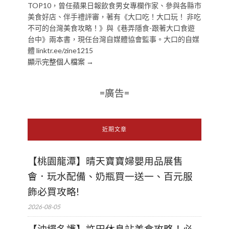
TOP10，曾任蘋果日報飲食男女專欄作家、參與各縣市
美食好店、伴手禮評審，著有《大口吃！大口玩！ 非吃
不可的台灣美食攻略！》與《巷弄隱食-跟著大口食遊
台中》兩本書，現任台灣自媒體協會監事。大口的自媒
體 linktr.ee/zine1215
顯示完整個人檔案 →
=廣告=
近期文章
【桃園龍潭】晴天寶寶婦嬰用品展售
會．玩水配備、奶瓶買一送一、百元服
飾必買攻略!
2026-08-05