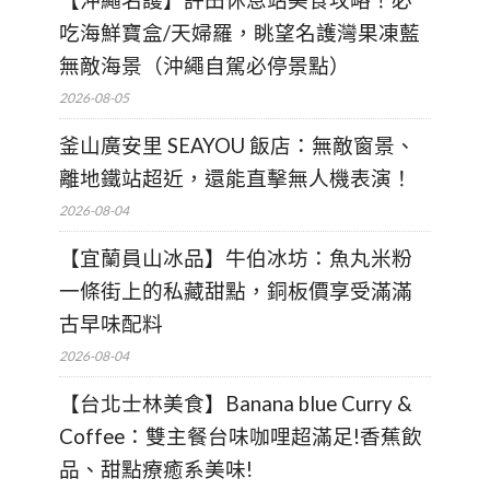
【沖繩名護】許田休息站美食攻略！必
吃海鮮寶盒/天婦羅，眺望名護灣果凍藍
無敵海景（沖繩自駕必停景點）
2026-08-05
釜山廣安里 SEAYOU 飯店：無敵窗景、
離地鐵站超近，還能直擊無人機表演！
2026-08-04
【宜蘭員山冰品】牛伯冰坊：魚丸米粉
一條街上的私藏甜點，銅板價享受滿滿
古早味配料
2026-08-04
【台北士林美食】Banana blue Curry &
Coffee：雙主餐台味咖哩超滿足!香蕉飲
品、甜點療癒系美味!