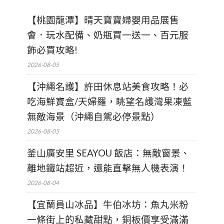
【桃園龍潭】晴天寶寶婦嬰用品展售
會．玩水配備、奶瓶買一送一、百元服
飾必買攻略!
2026-08-05
【沖繩名護】許田休息站美食攻略！必
吃海鮮寶盒/天婦羅，眺望名護灣果凍藍
無敵海景（沖繩自駕必停景點）
2026-08-05
釜山廣安里 SEAYOU 飯店：無敵窗景、
離地鐵站超近，還能直擊無人機表演！
2026-08-04
【宜蘭員山冰品】牛伯冰坊：魚丸米粉
一條街上的私藏甜點，銅板價享受滿滿