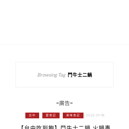
Browsing Tag
鬥牛士二鍋
=廣告=
2022-01-18
台中
愛食記
美味食記
【台中吃到飽】鬥牛士二鍋 火鍋壽