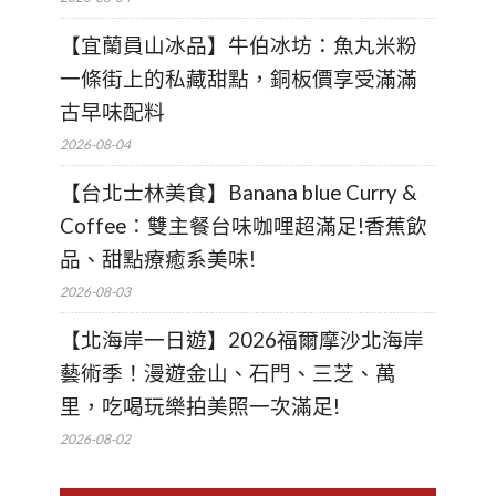
【宜蘭員山冰品】牛伯冰坊：魚丸米粉
一條街上的私藏甜點，銅板價享受滿滿
古早味配料
2026-08-04
【台北士林美食】Banana blue Curry &
Coffee：雙主餐台味咖哩超滿足!香蕉飲
品、甜點療癒系美味!
2026-08-03
【北海岸一日遊】2026福爾摩沙北海岸
藝術季！漫遊金山、石門、三芝、萬
里，吃喝玩樂拍美照一次滿足!
2026-08-02