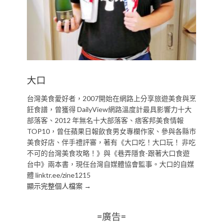
大口
台灣美食愛好者，2007開始在網路上分享旅遊美食與烹
飪食譜，曾獲得 DailyView網路溫度計最具影響力十大
部落客、2012 年無名十大部落客、痞客邦美食情報
TOP10，曾任蘋果日報飲食男女專欄作家、參與各縣市
美食好店、伴手禮評審，著有《大口吃！大口玩！ 非吃
不可的台灣美食攻略！》與《巷弄隱食-跟著大口食遊
台中》兩本書，現任台灣自媒體協會監事。大口的自媒
體 linktr.ee/zine1215
顯示完整個人檔案 →
=廣告=