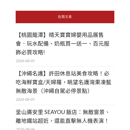
近期文章
【桃園龍潭】晴天寶寶婦嬰用品展售
會．玩水配備、奶瓶買一送一、百元服
飾必買攻略!
2026-08-05
【沖繩名護】許田休息站美食攻略！必
吃海鮮寶盒/天婦羅，眺望名護灣果凍藍
無敵海景（沖繩自駕必停景點）
2026-08-05
釜山廣安里 SEAYOU 飯店：無敵窗景、
離地鐵站超近，還能直擊無人機表演！
2026-08-04