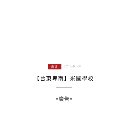
2016-10-31
東部
【台東卑南】米國學校
=廣告=