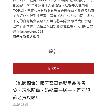
部落客、2012 年無名十大部落客、痞客邦美食情報
TOP10，曾任蘋果日報飲食男女專欄作家、參與各縣市
美食好店、伴手禮評審，著有《大口吃！大口玩！ 非吃
不可的台灣美食攻略！》與《巷弄隱食-跟著大口食遊
台中》兩本書，現任台灣自媒體協會監事。大口的自媒
體 linktr.ee/zine1215
顯示完整個人檔案 →
=廣告=
近期文章
【桃園龍潭】晴天寶寶婦嬰用品展售
會．玩水配備、奶瓶買一送一、百元服
飾必買攻略!
2026-08-05