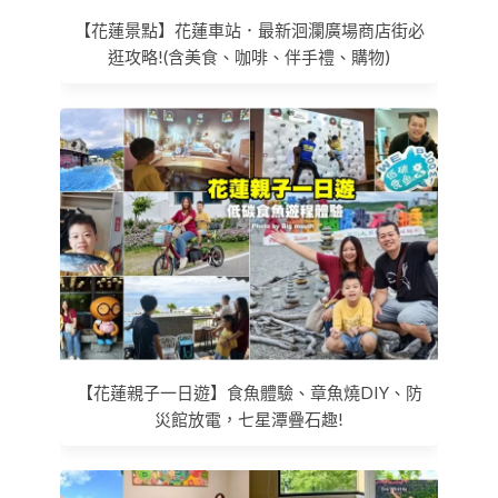
【花蓮景點】花蓮車站．最新洄瀾廣場商店街必
逛攻略!(含美食、咖啡、伴手禮、購物)
【花蓮親子一日遊】食魚體驗、章魚燒DIY、防
災館放電，七星潭疊石趣!