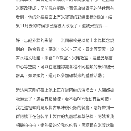
米廠改建成；早前我在網路上蒐集旅遊資訊的時候還有
看到，他的外牆牆面上有米寶寶的彩繪圖樣(想拍)，結
果11月去的時候卻已經被大改版了，還我米寶寶……
好，忘記外牆的彩繪，，米國學校是以關山米為概念規
劃的，融合看米、聽米、吃米、玩米、買米等要素，設
置水稻文物館、米食DIY教室、米雕教室、農產品展售
中心等空間，可以在這裡認識各種不同種類的米和碾米
器具，如果預約，還可以參加碾製米的體驗活動；
造訪當天剛好碰上池上正在辦阿lin的演唱會，人潮都被
吸過去了，遊客有點稀疏，看不著DIY活動有些可惜，
我走進裡頭附屬販售古早味碗公飯的餐廳，剛好碰到一
群阿姨正在包裝早上製作的九層糕和草仔粿，阿姨看我
相機拍拍拍，還熱情的分我吃吃看，黑糖跟白米漿炊熟