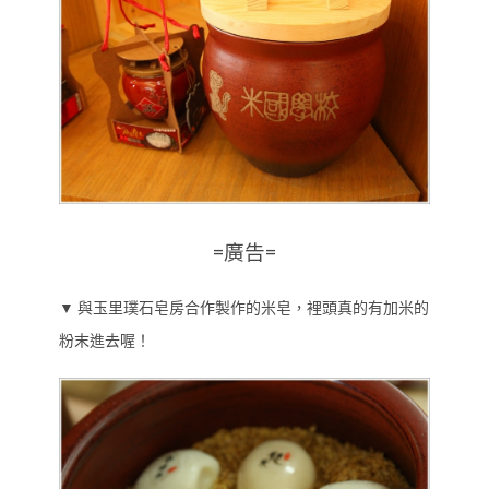
=廣告=
▼ 與玉里璞石皂房合作製作的米皂，裡頭真的有加米的
粉末進去喔！