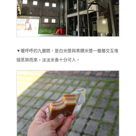
▼暖呼呼的九層糕，是白米漿與黑糖米漿一層層交互堆
接蒸熟而來，淡淡米香十分可人。