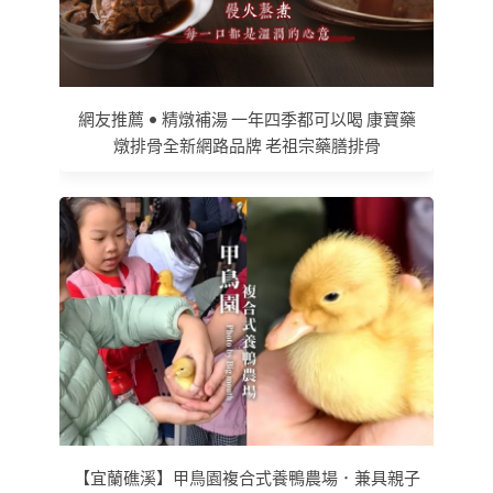
網友推薦 • 精燉補湯 一年四季都可以喝 康寶藥
燉排骨全新網路品牌 老祖宗藥膳排骨
【宜蘭礁溪】甲鳥園複合式養鴨農場．兼具親子