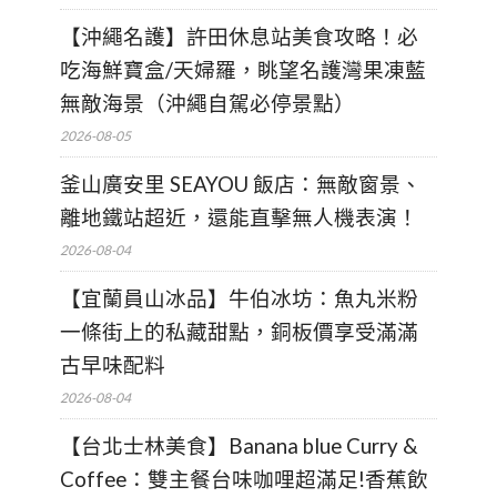
【沖繩名護】許田休息站美食攻略！必
吃海鮮寶盒/天婦羅，眺望名護灣果凍藍
無敵海景（沖繩自駕必停景點）
2026-08-05
釜山廣安里 SEAYOU 飯店：無敵窗景、
離地鐵站超近，還能直擊無人機表演！
2026-08-04
【宜蘭員山冰品】牛伯冰坊：魚丸米粉
一條街上的私藏甜點，銅板價享受滿滿
古早味配料
2026-08-04
【台北士林美食】Banana blue Curry &
Coffee：雙主餐台味咖哩超滿足!香蕉飲