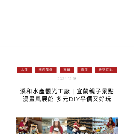
北部
國內旅遊
宜蘭
東部
美味食記
2024-12-18
溪和水產觀光工廠 | 宜蘭親子景點
漫畫風展館 多元DIY平價又好玩