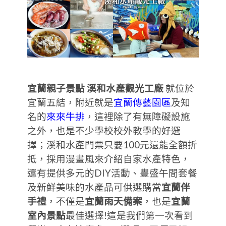
宜蘭親子景點
溪和水產觀光工廠
就位於
宜蘭五結，附近就是
宜蘭傳藝園區
及知
名的
來來牛排
，這裡除了有無障礙設施
之外，也是不少學校校外教學的好選
擇；溪和水產門票只要100元還能全額折
抵，採用漫畫風來介紹自家水產特色，
還有提供多元的DIY活動、豐盛午間套餐
及新鮮美味的水產品可供選購當
宜蘭伴
手禮
，不僅是
宜蘭雨天備案
，也是
宜蘭
室內景點
最佳選擇!這是我們第一次看到