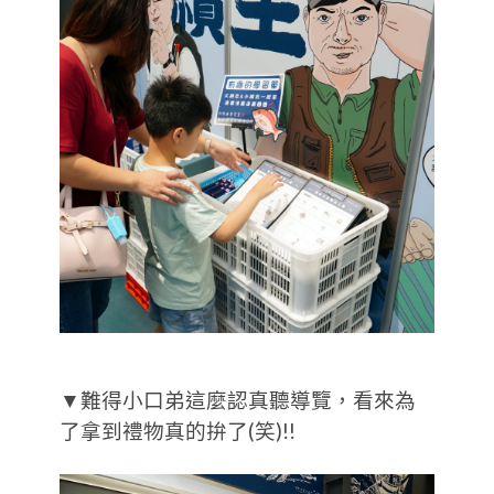
▼難得小口弟這麼認真聽導覽，看來為
了拿到禮物真的拚了(笑)!!