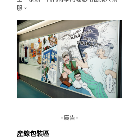
服。
=廣告=
產線包裝區