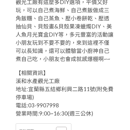
觀光工廠有這麼多DIY選項，平價又好
玩，可以自己煮海鮮、自己煮飯做成三
角飯糰、自己蒸魚、壓小卷餅乾、壓透
抽仙貝、貝殼畫&貝殼果凍蠟燭DIY、美
人魚月光寶盒DIY等，多元豐富的活動讓
小朋友玩到不要不要的，來到這裡不僅
可以長知識，還可以體驗當小廚神自己
煮自己吃，小朋友也會成就感爆棚啊~~
【相關資訊】
溪和水產觀光工廠
地址:宜蘭縣五結鄉利興二路11號(附免費
停車場)
電話:03-9907998
營業時間:9:00~16:30(週三公休)