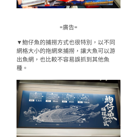
=廣告=
▼魩仔魚的捕撈方式也很特別，以不同
網格大小的拖網來捕撈，讓大魚可以游
出魚網，也比較不容易誤抓到其他魚
種。