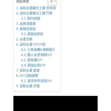
重點導覽
溪和水產觀光工廠 停車場
溪和水產觀光工廠 門票
館內地圖
品牌漫畫展
產線包裝區
網美拍照區
水產市集
溪和水產 DIY介紹
小魚飯糰&海鮮壓片
職人汆燙海鮮DIY
摸魚趣DIY
透抽仙貝DIY
溪和水產 套餐
DIY活動總覽
海洋世界貝殼DIY
溪和水產 評價