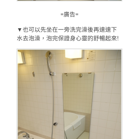
=廣告=
▼也可以先坐在一旁洗完澡後再速速下
水去泡澡，泡完保證身心靈的舒暢起來!