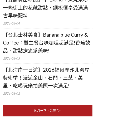
一條街上的私藏甜點，銅板價享受滿滿
古早味配料
2026-08-04
【台北士林美食】Banana blue Curry &
Coffee：雙主餐台味咖哩超滿足!香蕉飲
品、甜點療癒系美味!
2026-08-03
【北海岸一日遊】2026福爾摩沙北海岸
藝術季！漫遊金山、石門、三芝、萬
里，吃喝玩樂拍美照一次滿足!
2026-08-02
休息一下，進廣告~