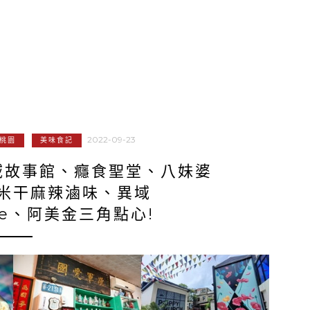
2022-09-23
桃園
美味食記
域故事館、癮食聖堂、八妹婆
米干麻辣滷味、異域
stle、阿美金三角點心!