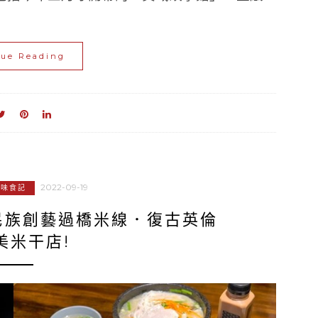
nue Reading
2022-09-19
美味食記
民族創藝過橋米線．復古英倫
美米干店!