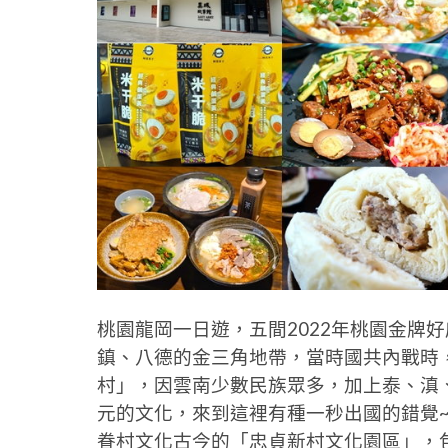
桃園龍岡一日遊，五間2022年桃園金牌
鎮、八德的金三角地帶，當時國共內戰時
村」，因雲南少數民族眾多，加上泰、滇
元的文化，來到這裡有種一秒出國的錯覺
眷村文化古今的「忠貞新村文化園區」，