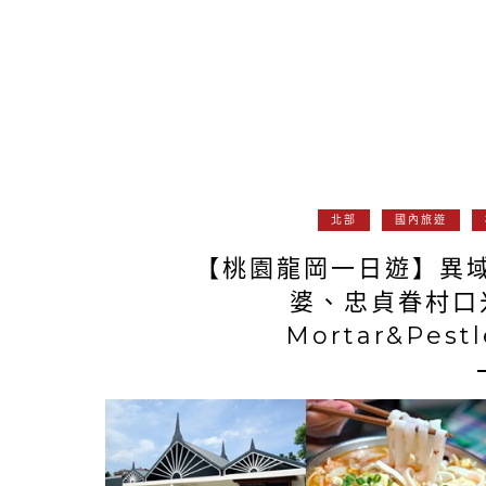
北部
國內旅遊
【桃園龍岡一日遊】異
婆、忠貞眷村口
Mortar&Pe