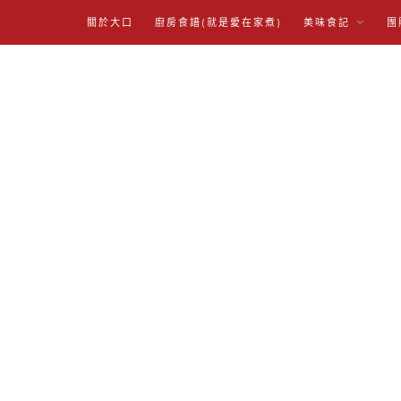
關於大口
廚房食譜(就是愛在家煮)
美味食記
團