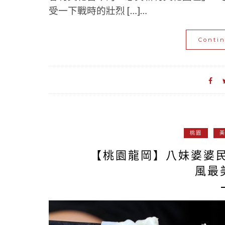
受一下戰時的壯烈 […]…
Conti
桃園
【桃園龍岡】八妹婆婆
風最