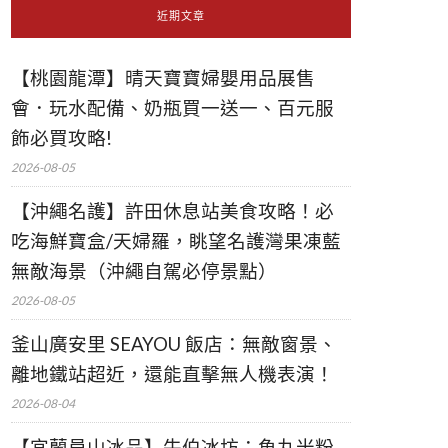
近期文章
【桃園龍潭】晴天寶寶婦嬰用品展售
會．玩水配備、奶瓶買一送一、百元服
飾必買攻略!
2026-08-05
【沖繩名護】許田休息站美食攻略！必
吃海鮮寶盒/天婦羅，眺望名護灣果凍藍
無敵海景（沖繩自駕必停景點）
2026-08-05
釜山廣安里 SEAYOU 飯店：無敵窗景、
離地鐵站超近，還能直擊無人機表演！
2026-08-04
【宜蘭員山冰品】牛伯冰坊：魚丸米粉