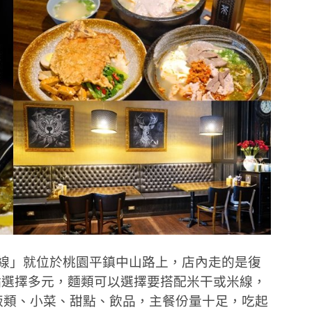
米線」就位於桃園平鎮中山路上，店內走的是復
點選擇多元，麵類可以選擇要搭配米干或米線，
飯類、小菜、甜點、飲品，主餐份量十足，吃起