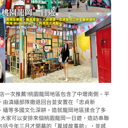
好店一次推薦!桃園龍岡地區包含了中壢南側、平
，由滇緬部隊撤退回台並安置在「忠貞新
、緬等多國文化深耕，造就龍岡地區揉合了多
~大家可以安排來個桃園龍岡一日遊，造訪串聯
包括今年三月才開幕的「異域故事館」，並感