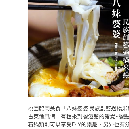
桃園龍岡美食「八妹婆婆 民族創藝過橋
古英倫風情，有種來到餐酒館的錯覺~餐
石鍋類則可以享受DIY的樂趣，另外也有