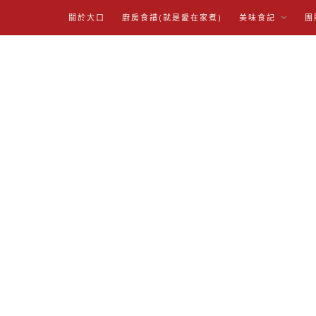
關於大口
廚房食譜(就是愛在家煮)
美味食記
團