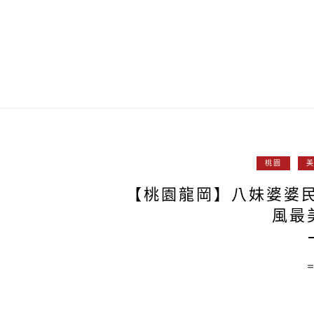
桃園
【桃園龍岡】八妹婆婆
風最