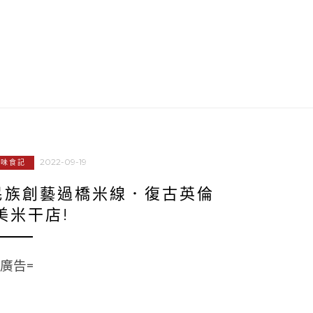
2022-09-19
美味食記
民族創藝過橋米線．復古英倫
美米干店!
=廣告=