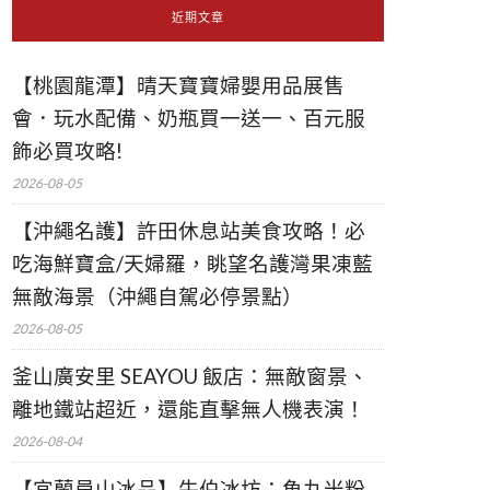
近期文章
【桃園龍潭】晴天寶寶婦嬰用品展售
會．玩水配備、奶瓶買一送一、百元服
飾必買攻略!
2026-08-05
【沖繩名護】許田休息站美食攻略！必
吃海鮮寶盒/天婦羅，眺望名護灣果凍藍
無敵海景（沖繩自駕必停景點）
2026-08-05
釜山廣安里 SEAYOU 飯店：無敵窗景、
離地鐵站超近，還能直擊無人機表演！
2026-08-04
【宜蘭員山冰品】牛伯冰坊：魚丸米粉