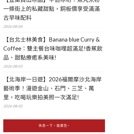
一條街上的私藏甜點，銅板價享受滿滿
古早味配料
2026-08-04
【台北士林美食】Banana blue Curry &
Coffee：雙主餐台味咖哩超滿足!香蕉飲
品、甜點療癒系美味!
2026-08-03
【北海岸一日遊】2026福爾摩沙北海岸
藝術季！漫遊金山、石門、三芝、萬
里，吃喝玩樂拍美照一次滿足!
2026-08-02
休息一下，進廣告~