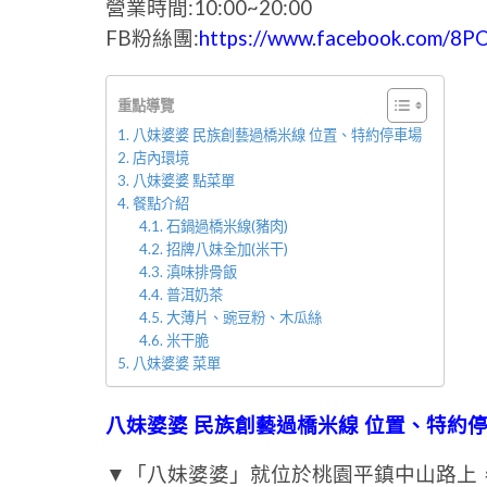
營業時間:10:00~20:00
FB粉絲團:
https://www.facebook.com/8P
重點導覽
八妹婆婆 民族創藝過橋米線 位置、特約停車場
店內環境
八妹婆婆 點菜單
餐點介紹
石鍋過橋米線(豬肉)
招牌八妹全加(米干)
滇味排骨飯
普洱奶茶
大薄片、豌豆粉、木瓜絲
米干脆
八妹婆婆 菜單
八妹婆婆 民族創藝過橋米線 位置、特約
▼「八妹婆婆」就位於桃園平鎮中山路上