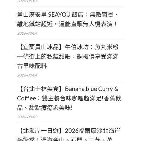
2026-08-05
釜山廣安里 SEAYOU 飯店：無敵窗景、
離地鐵站超近，還能直擊無人機表演！
2026-08-04
【宜蘭員山冰品】牛伯冰坊：魚丸米粉
一條街上的私藏甜點，銅板價享受滿滿
古早味配料
2026-08-04
【台北士林美食】Banana blue Curry &
Coffee：雙主餐台味咖哩超滿足!香蕉飲
品、甜點療癒系美味!
2026-08-03
【北海岸一日遊】2026福爾摩沙北海岸
藝術季！漫遊金山、石門、三芝、萬