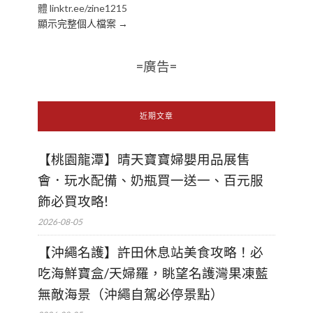
體 linktr.ee/zine1215
顯示完整個人檔案 →
=廣告=
近期文章
【桃園龍潭】晴天寶寶婦嬰用品展售
會．玩水配備、奶瓶買一送一、百元服
飾必買攻略!
2026-08-05
【沖繩名護】許田休息站美食攻略！必
吃海鮮寶盒/天婦羅，眺望名護灣果凍藍
無敵海景（沖繩自駕必停景點）