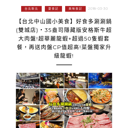
2018-03-30
台北新北
愛食記
美味食記
【台北中山國小美食】好食多涮涮鍋
(雙城店)‧35盎司隱藏版安格斯牛超
大肉盤!超華麗龍蝦+超過50隻蝦套
餐，再送肉盤CP值超高!菜盤獨家升
級龍蝦!