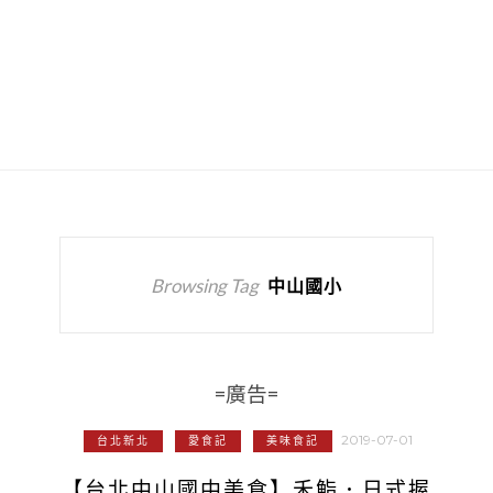
Browsing Tag
中山國小
=廣告=
2019-07-01
台北新北
愛食記
美味食記
【台北中山國中美食】禾鮨．日式握