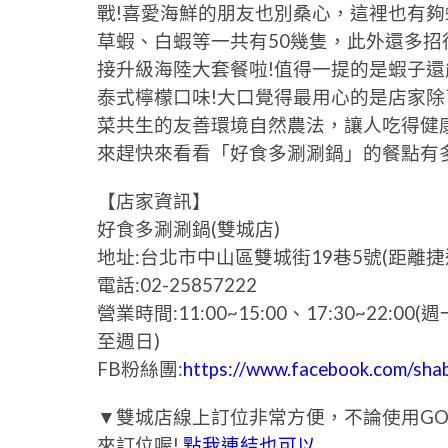
戰!喜愛海鮮的朋友也別桑心，這裡也有夠
草蝦、白蝦等一共有50幾隻，此外還多
接升級海陸大套餐啦!值得一提的是蝦子
泰式檸檬口味!大口覺得最用心的是店家
菜共生的友善環境自然農法，讓人吃得健
來趕快來看看「好食多涮涮鍋」的餐點有
【店家資訊】
好食多涮涮鍋(雙城店)
地址:台北市中山區雙城街19巷5號(距離
電話:02-25857222
營業時間:11:00~15:00、17:30~22:00(週
至週日)
FB粉絲團:
https://www.facebook.com/sha
▼雙城店線上訂位非常方便，不論使用GO
來訂位喔!
點我連結也可以