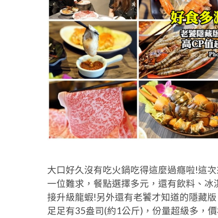
大口好久沒有吃火鍋吃得這麼過癮啦!這
一位難求，餐點選擇多元，還有飲料、冰
接升級龍蝦!另外還有老饕才知道的隱藏版
足足有35盎司(約1公斤)，份量超級多，