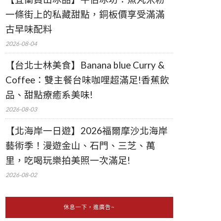
一條街上的私藏甜點，銅板價享受滿滿
古早味配料
2026-08-04
【台北士林美食】Banana blue Curry &
Coffee：雙主餐台味咖哩超滿足!香蕉飲
品、甜點療癒系美味!
2026-08-03
【北海岸一日遊】2026福爾摩沙北海岸
藝術季！漫遊金山、石門、三芝、萬
里，吃喝玩樂拍美照一次滿足!
2026-08-02
休息一下，進廣告~