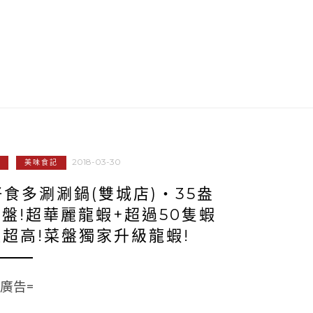
2018-03-30
美味食記
食多涮涮鍋(雙城店)‧35盎
盤!超華麗龍蝦+超過50隻蝦
超高!菜盤獨家升級龍蝦!
=廣告=