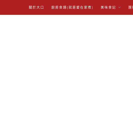
關於大口
廚房食譜(就是愛在家煮)
美味食記
團