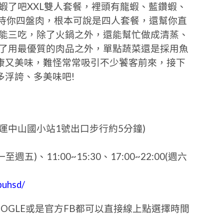
蝦了吧XXL雙人套餐，裡頭有龍蝦、藍鑽蝦、
招待你四盤肉，根本可說是四人套餐，還幫你直
還能三吃，除了火鍋之外，還能幫忙做成清蒸、
除了用最優質的肉品之外，單點蔬菜還是採用魚
康又美味，難怪常常吸引不少饕客前來，接下
多浮誇、多美味吧!
捷運中山國小站1號出口步行約5分鐘)
一至週五)、11:00~15:30、17:00~22:00(週六
buhsd/
OGLE或是官方FB都可以直接線上點選擇時間