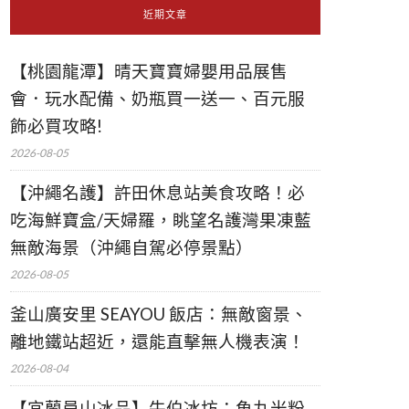
近期文章
【桃園龍潭】晴天寶寶婦嬰用品展售
會．玩水配備、奶瓶買一送一、百元服
飾必買攻略!
2026-08-05
【沖繩名護】許田休息站美食攻略！必
吃海鮮寶盒/天婦羅，眺望名護灣果凍藍
無敵海景（沖繩自駕必停景點）
2026-08-05
釜山廣安里 SEAYOU 飯店：無敵窗景、
離地鐵站超近，還能直擊無人機表演！
2026-08-04
【宜蘭員山冰品】牛伯冰坊：魚丸米粉