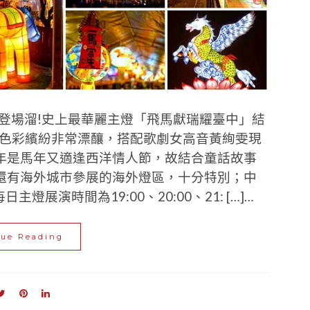
大登場溜!史上最華麗主燈「飛馬獻瑞耀臺中」結
，色彩繽紛非常漂釀，搭配歌劇女高音黃絢雯現
年是馬年又適逢西洋情人節，故結合童話故事
還有海外城市參展的海外燈區，十分特別；中
燈展演時間為19:00、20:00、21: […]…
nue Reading