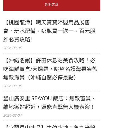
近期文章
【桃園龍潭】晴天寶寶婦嬰用品展售
會．玩水配備、奶瓶買一送一、百元服
飾必買攻略!
2026-08-05
【沖繩名護】許田休息站美食攻略！必
吃海鮮寶盒/天婦羅，眺望名護灣果凍藍
無敵海景（沖繩自駕必停景點）
2026-08-05
釜山廣安里 SEAYOU 飯店：無敵窗景、
離地鐵站超近，還能直擊無人機表演！
2026-08-04
【宜蘭員山冰品】牛伯冰坊：魚丸米粉