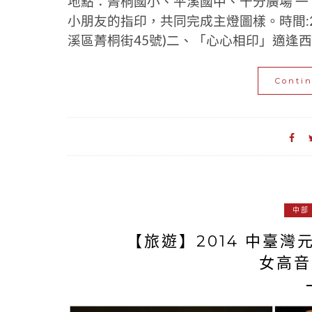
地點：菁桐國小、平溪國中、十分廣場 
小朋友的指印，共同完成主燈圖樣。時間:2/11
溪區菁桐街45號)二、「心心相印」適逢西
Conti
中部
【旅遊】2014 中臺
女高音L