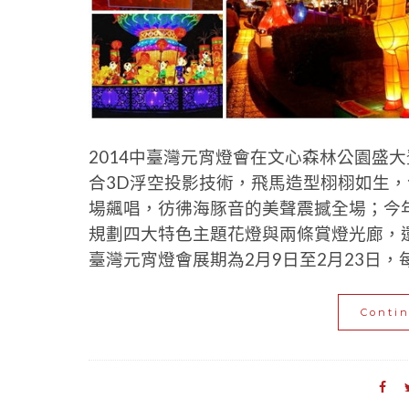
2014中臺灣元宵燈會在文心森林公園盛
合3D浮空投影技術，飛馬造型栩栩如生
場飆唱，彷彿海豚音的美聲震撼全場；今
規劃四大特色主題花燈與兩條賞燈光廊，
臺灣元宵燈會展期為2月9日至2月23日，每日主
Conti