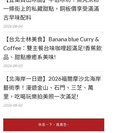
一條街上的私藏甜點，銅板價享受滿滿
古早味配料
2026-08-04
【台北士林美食】Banana blue Curry &
Coffee：雙主餐台味咖哩超滿足!香蕉飲
品、甜點療癒系美味!
2026-08-03
【北海岸一日遊】2026福爾摩沙北海岸
藝術季！漫遊金山、石門、三芝、萬
里，吃喝玩樂拍美照一次滿足!
2026-08-02
休息一下，進廣告~