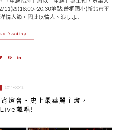
一、「童趣指印」將以「童趣」為主軸，募集大
(四)18:00~20:30地點:菁桐國小(新北市平
洋情人節，因此以情人、浪 […]…
nue Reading
2014-02-12
灣元宵燈會‧史上最華麗主燈，
ive飆唱!