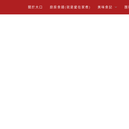
關於大口
廚房食譜(就是愛在家煮)
美味食記
團