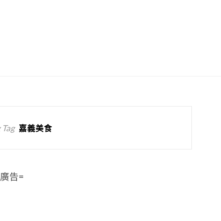
 Tag
嘉義美食
=廣告=