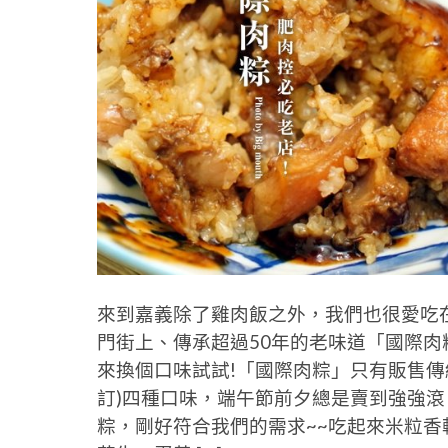
來到嘉義除了雞肉飯之外，我們也很愛吃
門街上、傳承超過50年的老味道「國際
來換個口味試試!「國際肉粽」只有販售傳
訂)四種口味，端午節前夕總是賣到強強
粽，剛好符合我們的需求~~吃起來米粒