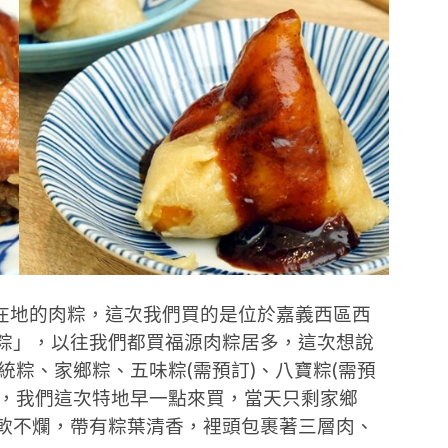
在地的肉粽，這次我們買的是位於嘉義西區西
肉粽」，以往我們都買福源肉粽居多，這次想說
統粽、家鄉粽、五味粽(需預訂)、八寶粽(需預
滾，我們這次特地早一點來買，當天只剩家鄉
香軟不爛，帶有粽葉清香，裡頭包裹著三層肉、