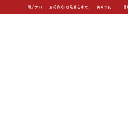
關於大口
廚房食譜(就是愛在家煮)
美味食記
團