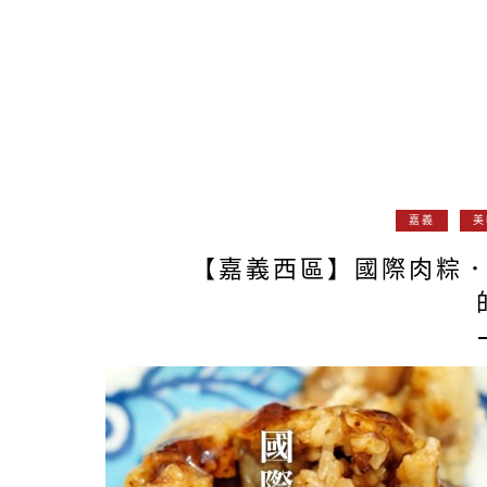
嘉義
美
【嘉義西區】國際肉粽．