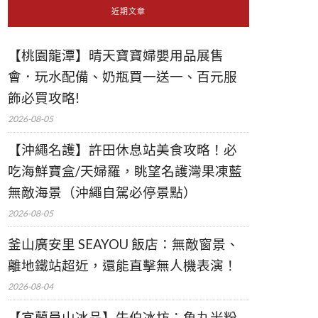
近期文章
【桃園龍潭】晴天寶寶婦嬰用品展售
會．玩水配備、奶瓶買一送一、百元服
飾必買攻略!
2026-08-05
【沖繩名護】許田休息站美食攻略！必
吃海鮮寶盒/天婦羅，眺望名護灣果凍藍
無敵海景（沖繩自駕必停景點）
2026-08-05
釜山廣安里 SEAYOU 飯店：無敵窗景、
離地鐵站超近，還能直擊無人機表演！
2026-08-04
【宜蘭員山冰品】牛伯冰坊：魚丸米粉