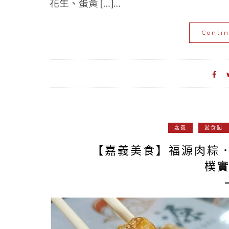
花生、蛋黃 […]…
Conti
嘉義
愛食記
【嘉義美食】福源肉粽
樸實