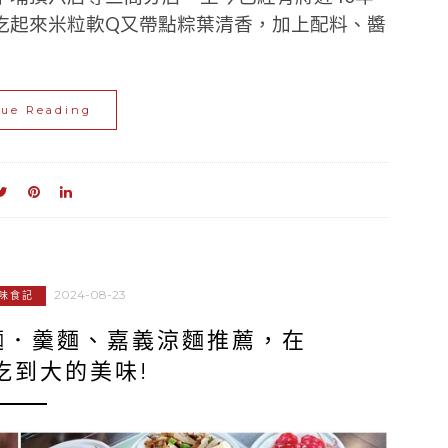
吃起來米粒軟Q又帶點粽葉清香，加上配料、醬
nue Reading
2024-08-23
味食記
麵．羹麵、嘉義涼麵推薦，在
吃到大的美味!