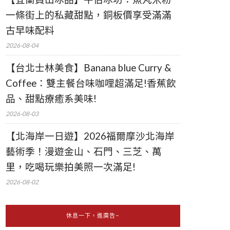
一條街上的私藏甜點，銅板價享受滿滿
古早味配料
2026-08-04
【台北士林美食】Banana blue Curry &
Coffee：雙主餐台味咖哩超滿足!香蕉飲
品、甜點療癒系美味!
2026-08-03
【北海岸一日遊】2026福爾摩沙北海岸
藝術季！漫遊金山、石門、三芝、萬
里，吃喝玩樂拍美照一次滿足!
2026-08-02
休息一下，進廣告~