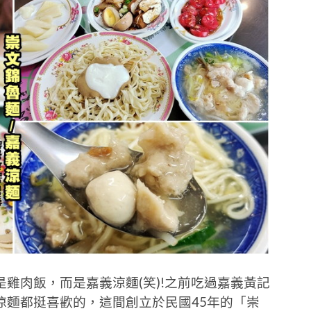
雞肉飯，而是嘉義涼麵(笑)!之前吃過嘉義黃記
涼麵都挺喜歡的，這間創立於民國45年的「崇