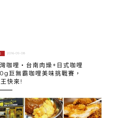
2016-09-08
北
灣咖哩‧台南肉燥+日式咖哩
00g巨無霸咖哩美味挑戰賽，
王快來!