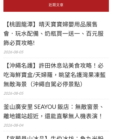
近期文章
【桃園龍潭】晴天寶寶婦嬰用品展售
會．玩水配備、奶瓶買一送一、百元服
飾必買攻略!
2026-08-05
【沖繩名護】許田休息站美食攻略！必
吃海鮮寶盒/天婦羅，眺望名護灣果凍藍
無敵海景（沖繩自駕必停景點）
2026-08-05
釜山廣安里 SEAYOU 飯店：無敵窗景、
離地鐵站超近，還能直擊無人機表演！
2026-08-04
【宜蘭員山冰品】牛伯冰坊：魚丸米粉