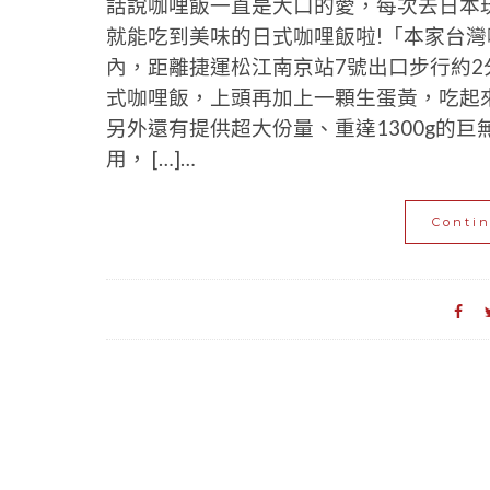
話說咖哩飯一直是大口的愛，每次去日本
就能吃到美味的日式咖哩飯啦!「本家台
內，距離捷運松江南京站7號出口步行約2
式咖哩飯，上頭再加上一顆生蛋黃，吃起
另外還有提供超大份量、重達1300g的
用， […]…
Conti