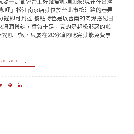
玩耍一定都會帶上好幾盒咖哩回來!現在在台灣
灣咖哩」松江南京店就位於台北市松江路的巷弄
分鐘即可到達!餐點特色是以台南的肉燥搭配日
來溫潤微辣，香氣十足，真的是超級邪惡的啦!
巨無霸咖哩飯，只要在20分鐘內吃完就能免費享
nue Reading