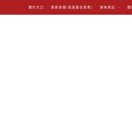
關於大口
廚房食譜(就是愛在家煮)
美味食記
團