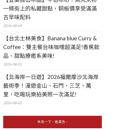
一條街上的私藏甜點，銅板價享受滿滿
古早味配料
2026-08-04
【台北士林美食】Banana blue Curry &
Coffee：雙主餐台味咖哩超滿足!香蕉飲
品、甜點療癒系美味!
2026-08-03
【北海岸一日遊】2026福爾摩沙北海岸
藝術季！漫遊金山、石門、三芝、萬
里，吃喝玩樂拍美照一次滿足!
2026-08-02
休息一下，進廣告~