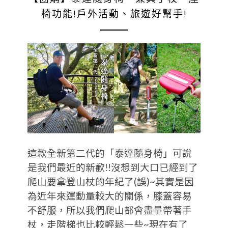
椅功能!戶外活動、旅遊好幫手!
這款全新第二代的「泰達隨身椅」可說
是我們最近的新歡!!沒想到大口已經到了
爬山要拿登山杖的年紀了(誤)~其實是因
為近年來運動量較大的關係，膝蓋容易
不舒服，所以我們爬山都會盡量帶著手
杖，走階梯也比較輕鬆一些~現在有了