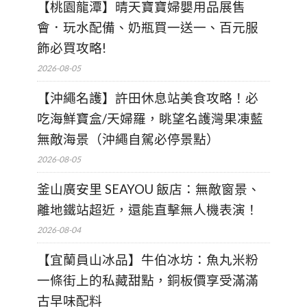
【桃園龍潭】晴天寶寶婦嬰用品展售
會．玩水配備、奶瓶買一送一、百元服
飾必買攻略!
2026-08-05
【沖繩名護】許田休息站美食攻略！必
吃海鮮寶盒/天婦羅，眺望名護灣果凍藍
無敵海景（沖繩自駕必停景點）
2026-08-05
釜山廣安里 SEAYOU 飯店：無敵窗景、
離地鐵站超近，還能直擊無人機表演！
2026-08-04
【宜蘭員山冰品】牛伯冰坊：魚丸米粉
一條街上的私藏甜點，銅板價享受滿滿
古早味配料