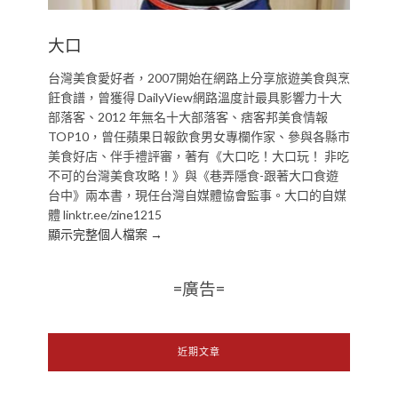
大口
台灣美食愛好者，2007開始在網路上分享旅遊美食與烹
飪食譜，曾獲得 DailyView網路溫度計最具影響力十大
部落客、2012 年無名十大部落客、痞客邦美食情報
TOP10，曾任蘋果日報飲食男女專欄作家、參與各縣市
美食好店、伴手禮評審，著有《大口吃！大口玩！ 非吃
不可的台灣美食攻略！》與《巷弄隱食-跟著大口食遊
台中》兩本書，現任台灣自媒體協會監事。大口的自媒
體 linktr.ee/zine1215
顯示完整個人檔案 →
=廣告=
近期文章