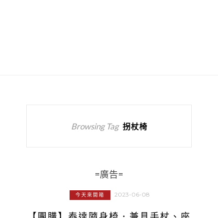
Browsing Tag
拐杖椅
=廣告=
2023-06-08
今天來開箱
【團購】泰達隨身椅．兼具手杖、座