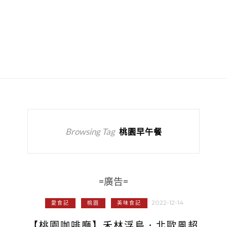
Browsing Tag
桃園早午餐
=廣告=
2022-12-14
愛食記
桃園
美味食記
【桃園咖啡廳】禾林浮島．北歐風超