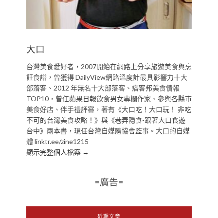
大口
台灣美食愛好者，2007開始在網路上分享旅遊美食與烹
飪食譜，曾獲得 DailyView網路溫度計最具影響力十大
部落客、2012 年無名十大部落客、痞客邦美食情報
TOP10，曾任蘋果日報飲食男女專欄作家、參與各縣市
美食好店、伴手禮評審，著有《大口吃！大口玩！ 非吃
不可的台灣美食攻略！》與《巷弄隱食-跟著大口食遊
台中》兩本書，現任台灣自媒體協會監事。大口的自媒
體 linktr.ee/zine1215
顯示完整個人檔案 →
=廣告=
近期文章