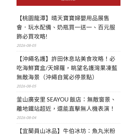
【桃園龍潭】晴天寶寶婦嬰用品展售
會．玩水配備、奶瓶買一送一、百元服
飾必買攻略!
2026-08-05
【沖繩名護】許田休息站美食攻略！必
吃海鮮寶盒/天婦羅，眺望名護灣果凍藍
無敵海景（沖繩自駕必停景點）
2026-08-05
釜山廣安里 SEAYOU 飯店：無敵窗景、
離地鐵站超近，還能直擊無人機表演！
2026-08-04
【宜蘭員山冰品】牛伯冰坊：魚丸米粉