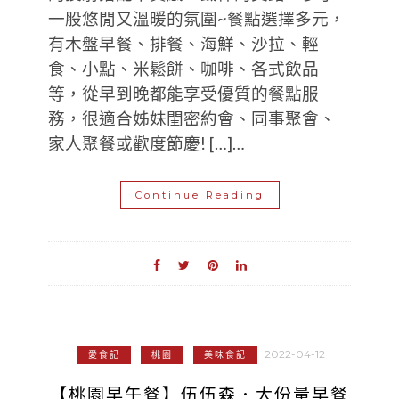
一股悠閒又溫暖的氛圍~餐點選擇多元，
有木盤早餐、排餐、海鮮、沙拉、輕
食、小點、米鬆餅、咖啡、各式飲品
等，從早到晚都能享受優質的餐點服
務，很適合姊妹閨密約會、同事聚會、
家人聚餐或歡度節慶! […]…
Continue Reading
2022-04-12
愛食記
桃園
美味食記
【桃園早午餐】伍伍森．大份量早餐