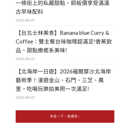
一條街上的私藏甜點，銅板價享受滿滿
古早味配料
2026-08-04
【台北士林美食】Banana blue Curry &
Coffee：雙主餐台味咖哩超滿足!香蕉飲
品、甜點療癒系美味!
2026-08-03
【北海岸一日遊】2026福爾摩沙北海岸
藝術季！漫遊金山、石門、三芝、萬
里，吃喝玩樂拍美照一次滿足!
2026-08-02
休息一下，進廣告~