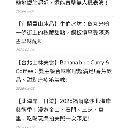
離地鐵站超近，還能直擊無人機表演！
2026-08-04
【宜蘭員山冰品】牛伯冰坊：魚丸米粉
一條街上的私藏甜點，銅板價享受滿滿
古早味配料
2026-08-04
【台北士林美食】Banana blue Curry &
Coffee：雙主餐台味咖哩超滿足!香蕉飲
品、甜點療癒系美味!
2026-08-03
【北海岸一日遊】2026福爾摩沙北海岸
藝術季！漫遊金山、石門、三芝、萬
里，吃喝玩樂拍美照一次滿足!
2026-08-02