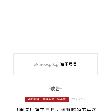
Browsing Tag
海王貝貝
=廣告=
2016-07-25
宅配網購、團購美食、伴手禮
【團購】海王貝貝‧超涮嘴的下午茶