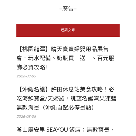
=廣告=
近期文章
【桃園龍潭】晴天寶寶婦嬰用品展售
會．玩水配備、奶瓶買一送一、百元服
飾必買攻略!
2026-08-05
【沖繩名護】許田休息站美食攻略！必
吃海鮮寶盒/天婦羅，眺望名護灣果凍藍
無敵海景（沖繩自駕必停景點）
2026-08-05
釜山廣安里 SEAYOU 飯店：無敵窗景、