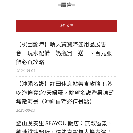
=廣告=
近期文章
【桃園龍潭】晴天寶寶婦嬰用品展售
會．玩水配備、奶瓶買一送一、百元服
飾必買攻略!
2026-08-05
【沖繩名護】許田休息站美食攻略！必
吃海鮮寶盒/天婦羅，眺望名護灣果凍藍
無敵海景（沖繩自駕必停景點）
2026-08-05
釜山廣安里 SEAYOU 飯店：無敵窗景、
離地鐵站超近，還能直擊無人機表演！