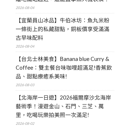
2026-08-04
【宜蘭員山冰品】牛伯冰坊：魚丸米粉
一條街上的私藏甜點，銅板價享受滿滿
古早味配料
2026-08-04
【台北士林美食】Banana blue Curry &
Coffee：雙主餐台味咖哩超滿足!香蕉飲
品、甜點療癒系美味!
2026-08-03
【北海岸一日遊】2026福爾摩沙北海岸
藝術季！漫遊金山、石門、三芝、萬
里，吃喝玩樂拍美照一次滿足!
2026-08-02