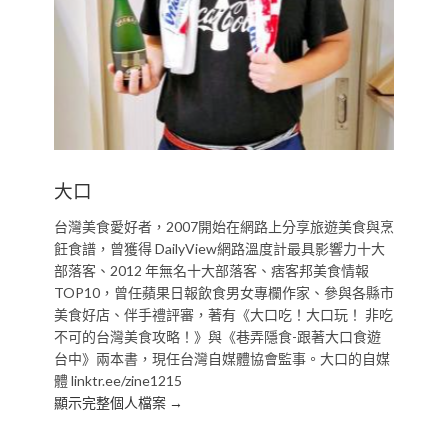
大口
台灣美食愛好者，2007開始在網路上分享旅遊美食與烹
飪食譜，曾獲得 DailyView網路溫度計最具影響力十大
部落客、2012 年無名十大部落客、痞客邦美食情報
TOP10，曾任蘋果日報飲食男女專欄作家、參與各縣市
美食好店、伴手禮評審，著有《大口吃！大口玩！ 非吃
不可的台灣美食攻略！》與《巷弄隱食-跟著大口食遊
台中》兩本書，現任台灣自媒體協會監事。大口的自媒
體 linktr.ee/zine1215
顯示完整個人檔案 →