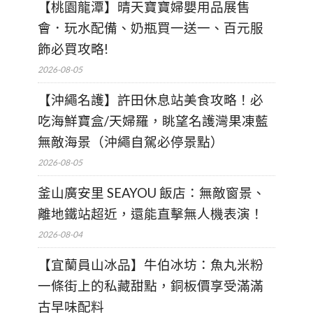
【桃園龍潭】晴天寶寶婦嬰用品展售
會．玩水配備、奶瓶買一送一、百元服
飾必買攻略!
2026-08-05
【沖繩名護】許田休息站美食攻略！必
吃海鮮寶盒/天婦羅，眺望名護灣果凍藍
無敵海景（沖繩自駕必停景點）
2026-08-05
釜山廣安里 SEAYOU 飯店：無敵窗景、
離地鐵站超近，還能直擊無人機表演！
2026-08-04
【宜蘭員山冰品】牛伯冰坊：魚丸米粉
一條街上的私藏甜點，銅板價享受滿滿
古早味配料