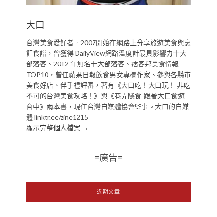
大口
台灣美食愛好者，2007開始在網路上分享旅遊美食與烹
飪食譜，曾獲得 DailyView網路溫度計最具影響力十大
部落客、2012 年無名十大部落客、痞客邦美食情報
TOP10，曾任蘋果日報飲食男女專欄作家、參與各縣市
美食好店、伴手禮評審，著有《大口吃！大口玩！ 非吃
不可的台灣美食攻略！》與《巷弄隱食-跟著大口食遊
台中》兩本書，現任台灣自媒體協會監事。大口的自媒
體 linktr.ee/zine1215
顯示完整個人檔案 →
=廣告=
近期文章