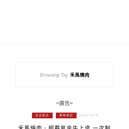
Browsing Tag
禾馬燒肉
=廣告=
2024-09-15
台北新北
美味食記
禾馬燒肉．超霸氣金牛上桌 一次制