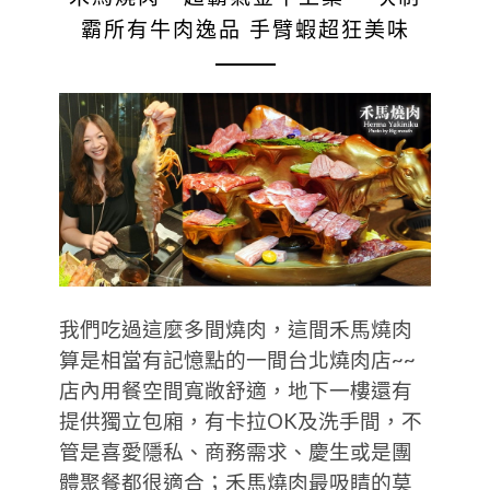
霸所有牛肉逸品 手臂蝦超狂美味
我們吃過這麼多間燒肉，這間禾馬燒肉
算是相當有記憶點的一間台北燒肉店~~
店內用餐空間寬敞舒適，地下一樓還有
提供獨立包廂，有卡拉OK及洗手間，不
管是喜愛隱私、商務需求、慶生或是團
體聚餐都很適合；禾馬燒肉最吸睛的莫