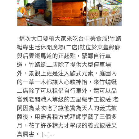
這次大口要帶大家來吃台中美食溜!竹蜻
蜓綠生活休閒廣場(二店)就位於東豐綠廊
與后豐鐵馬道的正起點，緊鄰自行車
道，竹蜻蜓二店除了提供大型停車場
外，景觀上更是注入歐式元素，庭園內
的一草一木都讓人心曠神怡，來竹蜻蜓
二店除了可以租借自行車外，還可以品
嘗到老闆職人等級的五星級手工披薩!老
闆因為某次吃了讓他驚為天人的義式披
薩後，用盡各種方式拜師學藝了三個多
月，花了許多精力才學成的義式披薩果
真厲害， […]…