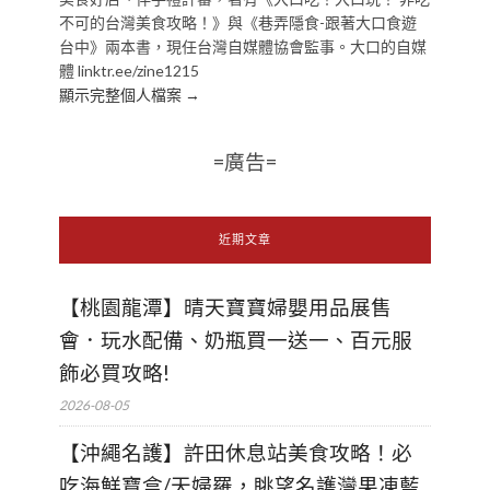
不可的台灣美食攻略！》與《巷弄隱食-跟著大口食遊
台中》兩本書，現任台灣自媒體協會監事。大口的自媒
體 linktr.ee/zine1215
顯示完整個人檔案 →
=廣告=
近期文章
【桃園龍潭】晴天寶寶婦嬰用品展售
會．玩水配備、奶瓶買一送一、百元服
飾必買攻略!
2026-08-05
【沖繩名護】許田休息站美食攻略！必
吃海鮮寶盒/天婦羅，眺望名護灣果凍藍