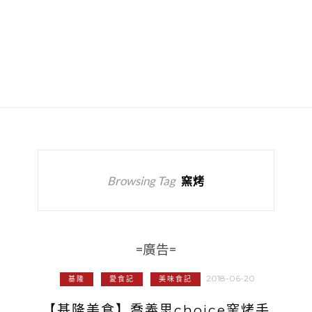
Browsing Tag
窯烤
=廣告=
2018-06-20
基隆
愛食記
美味食記
【基隆美食】喬義思choice窯烤手