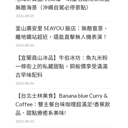
無敵海景（沖繩自駕必停景點）
2026-08-05
釜山廣安里 SEAYOU 飯店：無敵窗景、
離地鐵站超近，還能直擊無人機表演！
2026-08-04
【宜蘭員山冰品】牛伯冰坊：魚丸米粉
一條街上的私藏甜點，銅板價享受滿滿
古早味配料
2026-08-04
【台北士林美食】Banana blue Curry &
Coffee：雙主餐台味咖哩超滿足!香蕉飲
品、甜點療癒系美味!
2026-08-03