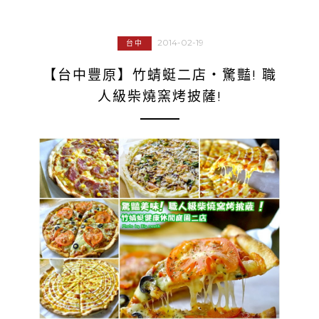
2014-02-19
台中
【台中豐原】竹蜻蜓二店‧驚豔! 職
人級柴燒窯烤披薩!