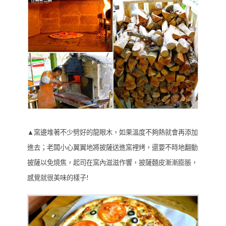
▲窯邊堆著不少劈好的龍眼木，如果溫度不夠熱就會再添加
進去；老闆小心翼翼地將披薩送進窯裡烤，還要不時地翻動
披薩以免燒焦，起司在窯內滋滋作響，披薩麵皮漸漸膨脹，
感覺就很美味的樣子!