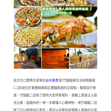
這次大口要帶大家來吃
台中美食
溜!竹蜻蜓綠生活休閒廣場
(二店)就位於東豐綠廊與后豐鐵馬道的正起點，緊鄰自行車
道，竹蜻蜓二店除了提供大型停車場外，景觀上更是注入歐
式元素，庭園內的一草一木都讓人心曠神怡，來竹蜻蜓二店
除了可以租借自行車外，還可以品嘗到老闆職人等級的五星