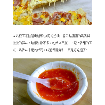
▲培根玉米披薩出爐溜!搭配的奶油白醬帶點濃濃的奶香與
微微的蒜味，培根油脂不多，吃起來不膩口，配上香甜的玉
米、奶香味十足的起司，味道香醇鮮甜，真是好吃極了!