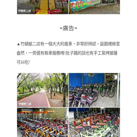
=廣告=
▲竹蜻蜓二店有一個大大的風車，非常好辨認，庭園裡綠意
盎然，一旁還有租車服務唷!肚子餓的話也有手工窯烤披薩
可以吃!