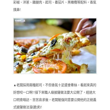
彩椒、洋蔥、雞腿肉、起司、番茄片、黑橄欖等配料，香氣
撲鼻!
▲老闆採用兩種起司，不但香氣十足還會牽絲，看起來真的
好想咬一口啊!!接下來職人級披薩做法要大公開了，經過大
口明查暗訪、苦苦哀求後，老闆勉強同意要公開他的正統義
式披薩做法溜(跪求)!