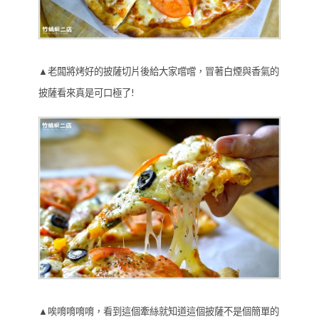
▲老闆將烤好的披薩切片後給大家嚐嚐，冒著白煙與香氣的
披薩看來真是可口極了!
▲唉唷唷唷唷，看到這個牽絲就知道這個披薩不是個簡單的