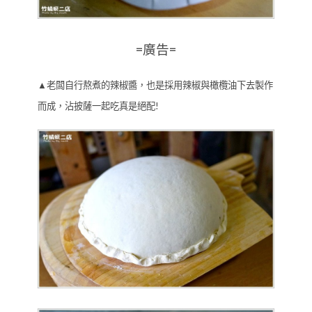
=廣告=
▲老闆自行熬煮的辣椒醬，也是採用辣椒與橄欖油下去製作
而成，沾披薩一起吃真是絕配!