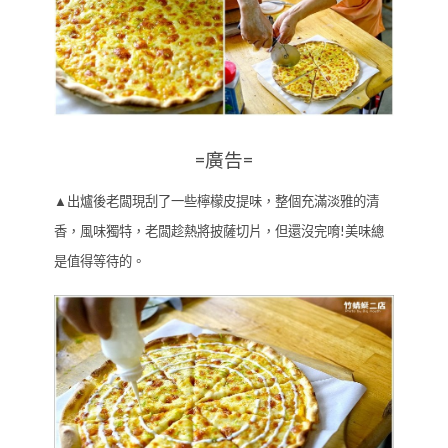
=廣告=
▲出爐後老闆現刮了一些檸檬皮提味，整個充滿淡雅的清
香，風味獨特，老闆趁熱將披薩切片，但還沒完唷!美味總
是值得等待的。