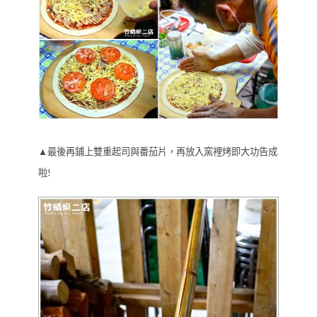
▲最後再鋪上雙重起司與番茄片，再放入窯裡烤即大功告成
啦!