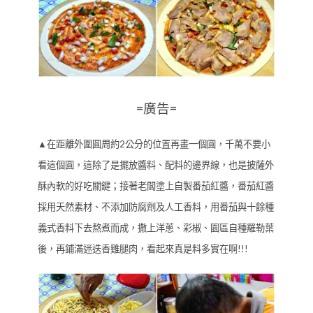
=廣告=
▲在距離外圍圓周約2公分的位置再畫一個圓，千萬不要小
看這個圓，這除了是擺放醬料、配料的邊界線，也是披薩外
酥內軟的好吃關鍵；接著老闆塗上自製番茄紅醬，番茄紅醬
採用天然素材、不添加防腐劑及人工香料，用番茄與十餘種
義式香料下去熬煮而成，撒上洋蔥、彩椒、園區自種羅勒葉
後，再鋪滿迷迭香雞腿肉，看起來真是料多實在啊!!!