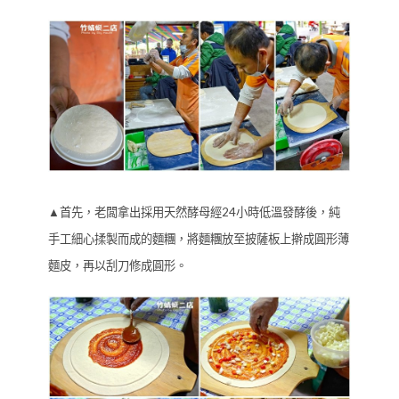
▲首先，老闆拿出採用天然酵母經24小時低溫發酵後，純
手工細心揉製而成的麵糰，將麵糰放至披薩板上擀成圓形薄
麵皮，再以刮刀修成圓形。