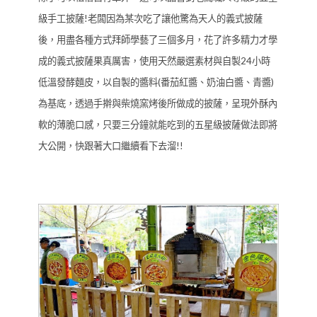
級手工披薩!老闆因為某次吃了讓他驚為天人的義式披薩
後，用盡各種方式拜師學藝了三個多月，花了許多精力才學
成的義式披薩果真厲害，使用天然嚴選素材與自製24小時
低溫發酵麵皮，以自製的醬料(番茄紅醬、奶油白醬、青醬)
為基底，透過手擀與柴燒窯烤後所做成的披薩，呈現外酥內
軟的薄脆口感，只要三分鐘就能吃到的五星級披薩做法即將
大公開，快跟著大口繼續看下去溜!!