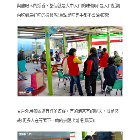
與龍眼木的燻香，整個就是大中大口的味蕾啊!是大口近期
內吃到最好吃的披薩呢!重點是吃完手都不會油膩唷!
▲戶外用餐區還有許多遊客，有的泡茶有的聊天，很是悠
哉!更多人在等著下一輪的披薩出爐吧(竊笑)!