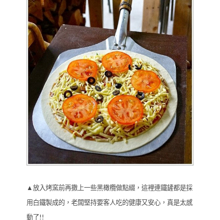
▲放入烤窯前再撒上一些黑橄欖做點綴，這裡連鐵鏟都是採
用白鐵製成的，老闆堅持要客人吃的健康又安心，真是太感
動了!!