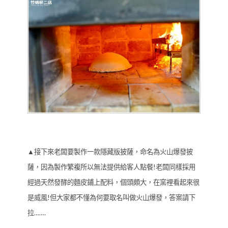
▲接下來老闆要製作一款隱藏版披薩，命名為火山爆發披
薩，因為製作繁複所以無法提供給客人點餐!老闆同樣採用
經過天然發酵的麵皮鋪上配料，個頭頗大，在窯裡看起來很
是威風!但大家都不懂為何要取名叫做火山爆發，答案請下
拉…….