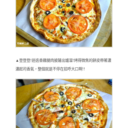
▲登登登!迷迭香雞腿肉披薩出爐溜!烤得微焦的餅皮帶著濃
濃起司香氣，整個就是不停在招呼大口啊!!