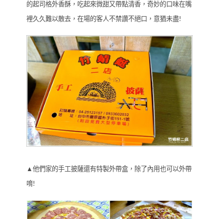
的起司格外香酥，吃起來微甜又帶點清香，奇妙的口味在嘴
裡久久難以散去，在場的客人不禁讚不絕口，意猶未盡!
▲他們家的手工披薩還有特製外帶盒，除了內用也可以外帶
唷!