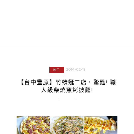
2014-02-19
台中
【台中豐原】竹蜻蜓二店‧驚豔! 職
人級柴燒窯烤披薩!