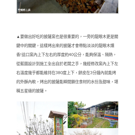
▲要做出好吃的披薩窯也是很重要的，一旁的龍眼木更是關
鍵中的關鍵，這樣烤出來的披薩才會帶點淡淡的龍眼木燻
香!這口窯內上下左右的厚度約40公分，能夠保溫、隔熱，
從藍圖設計到施工全出自於老闆之手，幾經修改窯內上下左
右溫度幾乎都能維持在380度上下，餅皮在3分鐘內就能烤
的外酥內軟，烤出的披薩能瞬間鎖住食材的水份及甜味，堪
稱五星級的披薩。