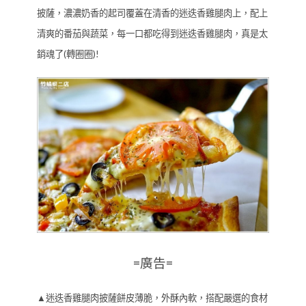
披薩，濃濃奶香的起司覆蓋在清香的迷迭香雞腿肉上，配上
清爽的番茄與蔬菜，每一口都吃得到迷迭香雞腿肉，真是太
銷魂了(轉圈圈)!
=廣告=
▲迷迭香雞腿肉披薩餅皮薄脆，外酥內軟，搭配嚴選的食材