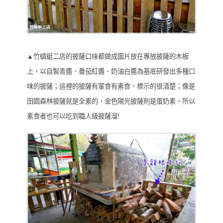
▲竹蜻蜓二店的披薩口味都做成圖片放在專放披薩的木板
上，以自製青醬、番茄紅醬、奶油白醬為基底研發出多種口
味的披薩；這裡的披薩有葷食有素食，標示的很清楚；像是
田園森林披薩就是全素的，金色陽光披薩則是蛋奶素，所以
素食者也可以吃到職人級披薩溜!