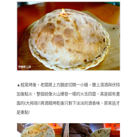
▲經窯烤後，老闆將上方麵皮切開一小縫，撒上清酒與伏特
加後點火，整個就像火山爆發一樣的火舌四竄，真是超有畫
面的(大拇哥)!將酒精烤乾後只剩下淡淡的酒香味，原來這才
是重點!