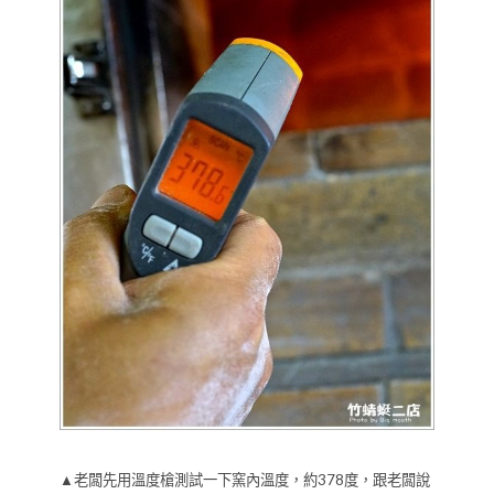
▲老闆先用溫度槍測試一下窯內溫度，約378度，跟老闆說