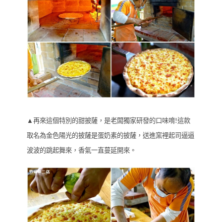
▲再來這個特別的甜披薩，是老闆獨家研發的口味唷!這款
取名為金色陽光的披薩是蛋奶素的披薩，送進窯裡起司逼逼
波波的跳起舞來，香氣一直蔓延開來。