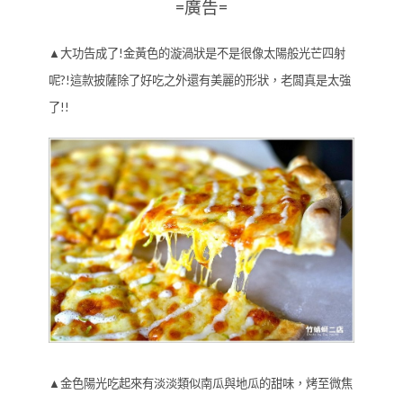
=廣告=
▲大功告成了!金黃色的漩渦狀是不是很像太陽般光芒四射
呢?!這款披薩除了好吃之外還有美麗的形狀，老闆真是太強
了!!
▲金色陽光吃起來有淡淡類似南瓜與地瓜的甜味，烤至微焦