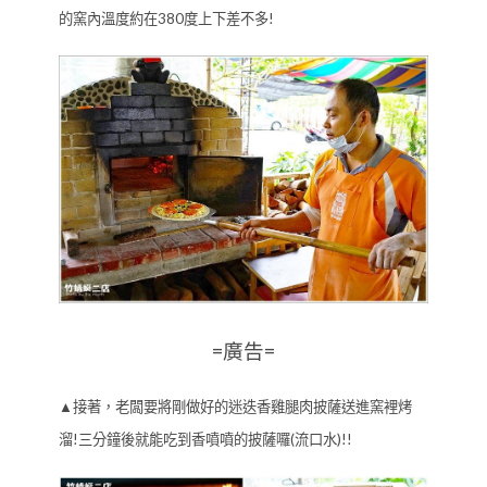
的窯內溫度約在380度上下差不多!
=廣告=
▲接著，老闆要將剛做好的迷迭香雞腿肉披薩送進窯裡烤
溜!三分鐘後就能吃到香噴噴的披薩囉(流口水)!!