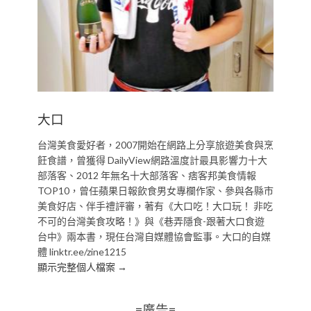
大口
台灣美食愛好者，2007開始在網路上分享旅遊美食與烹
飪食譜，曾獲得 DailyView網路溫度計最具影響力十大
部落客、2012 年無名十大部落客、痞客邦美食情報
TOP10，曾任蘋果日報飲食男女專欄作家、參與各縣市
美食好店、伴手禮評審，著有《大口吃！大口玩！ 非吃
不可的台灣美食攻略！》與《巷弄隱食-跟著大口食遊
台中》兩本書，現任台灣自媒體協會監事。大口的自媒
體 linktr.ee/zine1215
顯示完整個人檔案 →
=廣告=