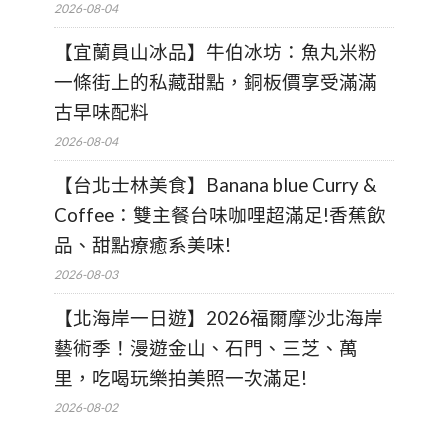
2026-08-04
【宜蘭員山冰品】牛伯冰坊：魚丸米粉
一條街上的私藏甜點，銅板價享受滿滿
古早味配料
2026-08-04
【台北士林美食】Banana blue Curry &
Coffee：雙主餐台味咖哩超滿足!香蕉飲
品、甜點療癒系美味!
2026-08-03
【北海岸一日遊】2026福爾摩沙北海岸
藝術季！漫遊金山、石門、三芝、萬
里，吃喝玩樂拍美照一次滿足!
2026-08-02