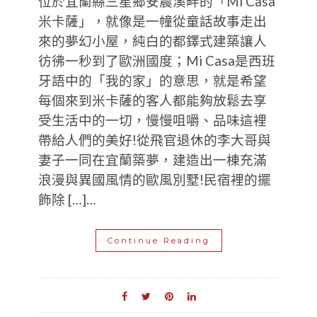
位於宜蘭縣三星鄉安農溪畔的「Mi Casa
米卡薩」，就像是一幢從童話故事走出
來的夢幻小屋，純白的都鐸式建築讓人
彷彿一秒到了歐洲國度；Mi Casa是西班
牙語中的「我的家」的意思，就是希望
每個來到米卡薩的客人都能夠放鬆去享
受生活中的一切，慢慢咀嚼、品味這裡
帶給人們的美好!從飛官退休的李大哥與
妻子一同在宜蘭築夢，建造出一棟充滿
浪漫與異國風情的歐風別墅!民宿裡的擺
飾除 […]…
Continue Reading