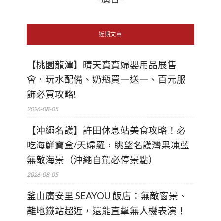
近期文章
【桃園龍潭】晴天寶寶婦嬰用品展售
會．玩水配備、奶瓶買一送一、百元服
飾必買攻略!
2026-08-05
【沖繩名護】許田休息站美食攻略！必
吃海鮮寶盒/天婦羅，眺望名護灣果凍藍
無敵海景（沖繩自駕必停景點）
2026-08-05
釜山廣安里 SEAYOU 飯店：無敵窗景、
離地鐵站超近，還能直擊無人機表演！