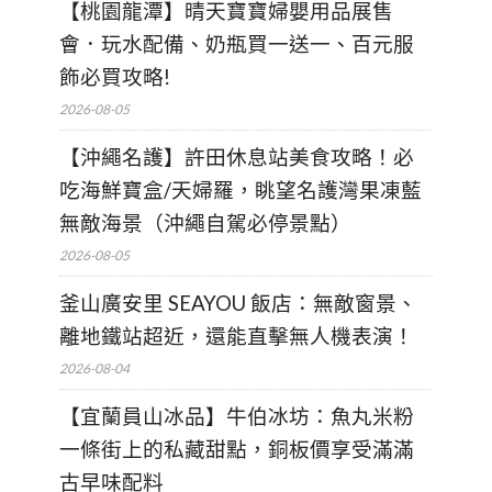
【桃園龍潭】晴天寶寶婦嬰用品展售
會．玩水配備、奶瓶買一送一、百元服
飾必買攻略!
2026-08-05
【沖繩名護】許田休息站美食攻略！必
吃海鮮寶盒/天婦羅，眺望名護灣果凍藍
無敵海景（沖繩自駕必停景點）
2026-08-05
釜山廣安里 SEAYOU 飯店：無敵窗景、
離地鐵站超近，還能直擊無人機表演！
2026-08-04
【宜蘭員山冰品】牛伯冰坊：魚丸米粉
一條街上的私藏甜點，銅板價享受滿滿
古早味配料