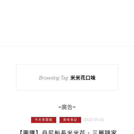
Browsing Tag
米米花口味
=廣告=
2023-01-05
今天來開箱
美味食記
【團購】丹尼船長米米花．三麗鷗家