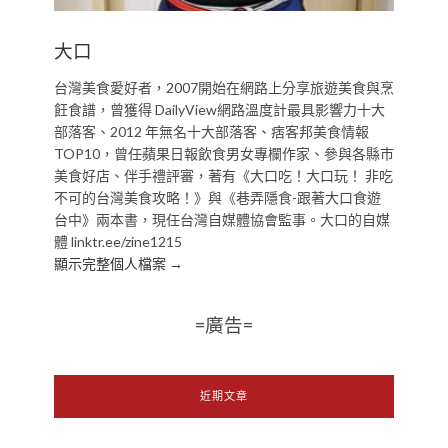
大口
台灣美食愛好者，2007開始在網路上分享旅遊美食與烹
飪食譜，曾獲得 DailyView網路溫度計最具影響力十大
部落客、2012 年無名十大部落客、痞客邦美食情報
TOP10，曾任蘋果日報飲食男女專欄作家、參與各縣市
美食好店、伴手禮評審，著有《大口吃！大口玩！ 非吃
不可的台灣美食攻略！》與《巷弄隱食-跟著大口食遊
台中》兩本書，現任台灣自媒體協會監事。大口的自媒
體 linktr.ee/zine1215
顯示完整個人檔案 →
=廣告=
近期文章