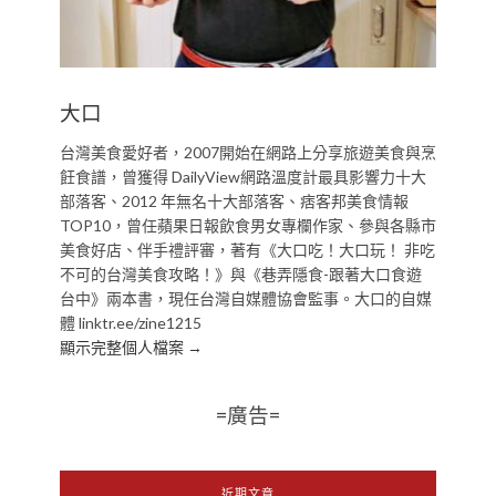
大口
台灣美食愛好者，2007開始在網路上分享旅遊美食與烹
飪食譜，曾獲得 DailyView網路溫度計最具影響力十大
部落客、2012 年無名十大部落客、痞客邦美食情報
TOP10，曾任蘋果日報飲食男女專欄作家、參與各縣市
美食好店、伴手禮評審，著有《大口吃！大口玩！ 非吃
不可的台灣美食攻略！》與《巷弄隱食-跟著大口食遊
台中》兩本書，現任台灣自媒體協會監事。大口的自媒
體 linktr.ee/zine1215
顯示完整個人檔案 →
=廣告=
近期文章