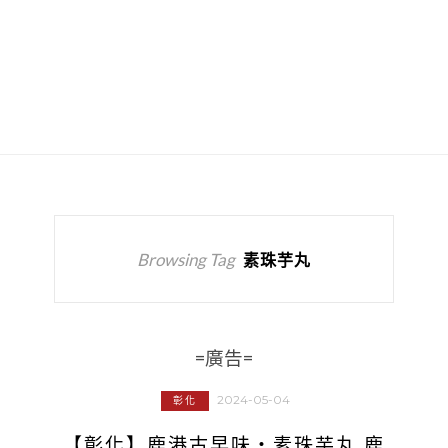
Browsing Tag
素珠芋丸
=廣告=
2024-05-04
彰化
【彰化】鹿港古早味‧素珠芋丸 鹿