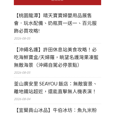
【桃園龍潭】晴天寶寶婦嬰用品展售
會．玩水配備、奶瓶買一送一、百元服
飾必買攻略!
2026-08-05
【沖繩名護】許田休息站美食攻略！必
吃海鮮寶盒/天婦羅，眺望名護灣果凍藍
無敵海景（沖繩自駕必停景點）
2026-08-05
釜山廣安里 SEAYOU 飯店：無敵窗景、
離地鐵站超近，還能直擊無人機表演！
2026-08-04
【宜蘭員山冰品】牛伯冰坊：魚丸米粉