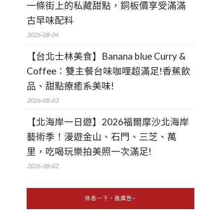
一條街上的私藏甜點，銅板價享受滿滿
古早味配料
2026-08-04
【台北士林美食】Banana blue Curry &
Coffee：雙主餐台味咖哩超滿足!香蕉飲
品、甜點療癒系美味!
2026-08-03
【北海岸一日遊】2026福爾摩沙北海岸
藝術季！漫遊金山、石門、三芝、萬
里，吃喝玩樂拍美照一次滿足!
2026-08-02
休息一下，進廣告~