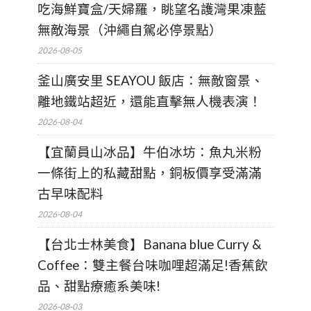
吃海鮮寶盒/天婦羅，眺望名護灣果凍藍
無敵海景（沖繩自駕必停景點）
2026-08-05
釜山廣安里 SEAYOU 飯店：無敵窗景、
離地鐵站超近，還能直擊無人機表演！
2026-08-04
【宜蘭員山冰品】牛伯冰坊：魚丸米粉
一條街上的私藏甜點，銅板價享受滿滿
古早味配料
2026-08-04
【台北士林美食】Banana blue Curry &
Coffee：雙主餐台味咖哩超滿足!香蕉飲
品、甜點療癒系美味!
2026-08-03