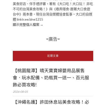
美食好店、伴手禮評審，著有《大口吃！大口玩！ 非吃
不可的台灣美食攻略！》與《巷弄隱食-跟著大口食遊
台中》兩本書，現任台灣自媒體協會監事。大口的自媒
體 linktr.ee/zine1215
顯示完整個人檔案 →
=廣告=
近期文章
【桃園龍潭】晴天寶寶婦嬰用品展售
會．玩水配備、奶瓶買一送一、百元服
飾必買攻略!
2026-08-05
【沖繩名護】許田休息站美食攻略！必