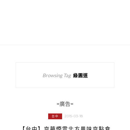
Browsing Tag
綠園道
=廣告=
2015-03-18
台中
【台中】京華煙雲北方風味京點食