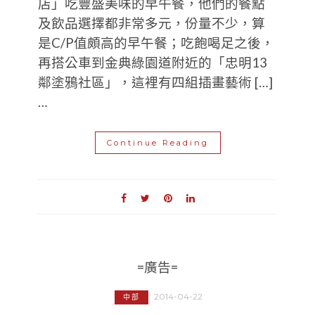
店」吃豐盛美味的早午餐，他們的餐點
及飲品選擇都非常多元，份量不少，算
是C/P值頗高的早午餐；吃飽喝足之後，
再搭公車到金典綠園道附近的「忠明13
鄰塗鴉社區」，這裡有四組插畫藝術 […]
…
Continue Reading
=廣告=
2014-04-22
中部