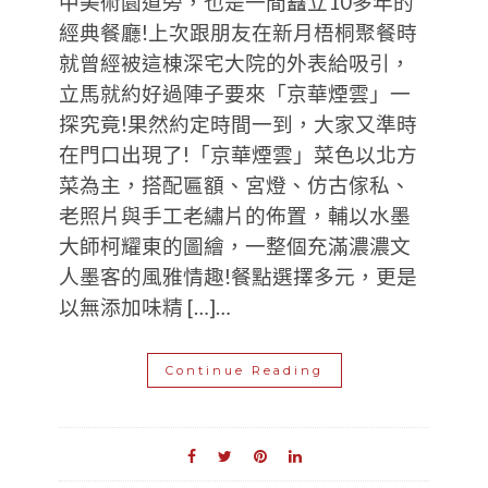
中美術園道旁，也是一間矗立10多年的
經典餐廳!上次跟朋友在新月梧桐聚餐時
就曾經被這棟深宅大院的外表給吸引，
立馬就約好過陣子要來「京華煙雲」一
探究竟!果然約定時間一到，大家又準時
在門口出現了!「京華煙雲」菜色以北方
菜為主，搭配匾額、宮燈、仿古傢私、
老照片與手工老繡片的佈置，輔以水墨
大師柯耀東的圖繪，一整個充滿濃濃文
人墨客的風雅情趣!餐點選擇多元，更是
以無添加味精 […]…
Continue Reading