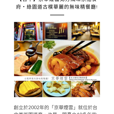
府‧綠園道古樸華麗的無味精餐廳!
創立於2002年的「京華煙雲」就位於台