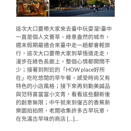
這次大口要帶大家來去臺中玩耍溜!臺中
一直是個人文薈萃、綠意盎然的城市，
週末假期最適合來臺中走一趟都會輕旅
行，這次大口要帶大家到草悟道走走，
漫步在綠色長廊上，整個心情都開闊不
少；接著到附近的「HOW place好所
在」吃吃悠閒的早午餐，感受時尚又有
特色的小店風格；接下來再到勤美誠品
與范特喜當當小文青，看看這些翻新後
的創意無限；中午就來到復古的香蕉新
樂園拍拍照，老闆收集許多古早玩意，
在充滿古早味的商店 […]…