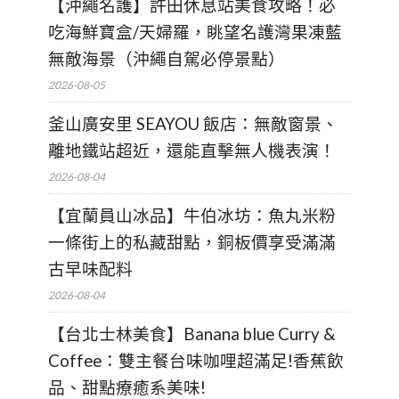
【沖繩名護】許田休息站美食攻略！必
吃海鮮寶盒/天婦羅，眺望名護灣果凍藍
無敵海景（沖繩自駕必停景點）
2026-08-05
釜山廣安里 SEAYOU 飯店：無敵窗景、
離地鐵站超近，還能直擊無人機表演！
2026-08-04
【宜蘭員山冰品】牛伯冰坊：魚丸米粉
一條街上的私藏甜點，銅板價享受滿滿
古早味配料
2026-08-04
【台北士林美食】Banana blue Curry &
Coffee：雙主餐台味咖哩超滿足!香蕉飲
品、甜點療癒系美味!