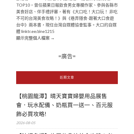
TOP10，曾任蘋果日報飲食男女專欄作家、參與各縣市
美食好店、伴手禮評審，著有《大口吃！大口玩！ 非吃
不可的台灣美食攻略！》與《巷弄隱食-跟著大口食遊
台中》兩本書，現任台灣自媒體協會監事。大口的自媒
體 linktr.ee/zine1215
顯示完整個人檔案 →
=廣告=
近期文章
【桃園龍潭】晴天寶寶婦嬰用品展售
會．玩水配備、奶瓶買一送一、百元服
飾必買攻略!
2026-08-05