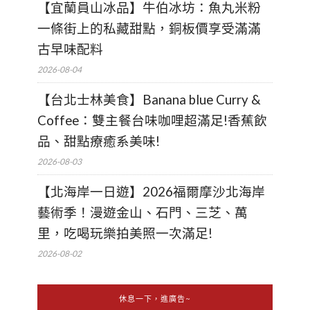
【宜蘭員山冰品】牛伯冰坊：魚丸米粉
一條街上的私藏甜點，銅板價享受滿滿
古早味配料
2026-08-04
【台北士林美食】Banana blue Curry &
Coffee：雙主餐台味咖哩超滿足!香蕉飲
品、甜點療癒系美味!
2026-08-03
【北海岸一日遊】2026福爾摩沙北海岸
藝術季！漫遊金山、石門、三芝、萬
里，吃喝玩樂拍美照一次滿足!
2026-08-02
休息一下，進廣告~