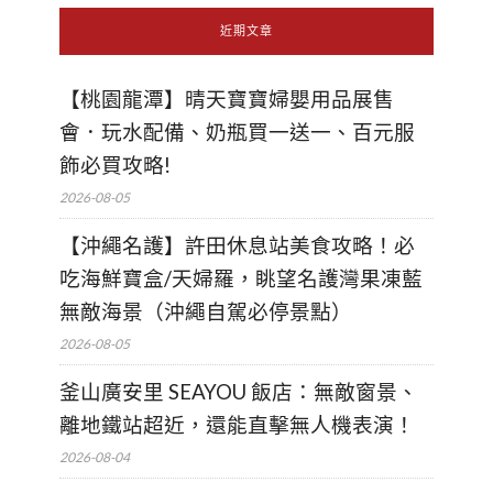
近期文章
【桃園龍潭】晴天寶寶婦嬰用品展售
會．玩水配備、奶瓶買一送一、百元服
飾必買攻略!
2026-08-05
【沖繩名護】許田休息站美食攻略！必
吃海鮮寶盒/天婦羅，眺望名護灣果凍藍
無敵海景（沖繩自駕必停景點）
2026-08-05
釜山廣安里 SEAYOU 飯店：無敵窗景、
離地鐵站超近，還能直擊無人機表演！
2026-08-04