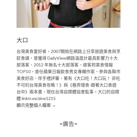
大口
台灣美食愛好者，2007開始在網路上分享旅遊美食與烹
飪食譜，曾獲得 DailyView網路溫度計最具影響力十大
部落客、2012 年無名十大部落客、痞客邦美食情報
TOP10，曾任蘋果日報飲食男女專欄作家、參與各縣市
美食好店、伴手禮評審，著有《大口吃！大口玩！ 非吃
不可的台灣美食攻略！》與《巷弄隱食-跟著大口食遊
台中》兩本書，現任台灣自媒體協會監事。大口的自媒
體 linktr.ee/zine1215
顯示完整個人檔案 →
=廣告=