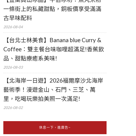
一條街上的私藏甜點，銅板價享受滿滿
古早味配料
2026-08-04
【台北士林美食】Banana blue Curry &
Coffee：雙主餐台味咖哩超滿足!香蕉飲
品、甜點療癒系美味!
2026-08-03
【北海岸一日遊】2026福爾摩沙北海岸
藝術季！漫遊金山、石門、三芝、萬
里，吃喝玩樂拍美照一次滿足!
2026-08-02
休息一下，進廣告~