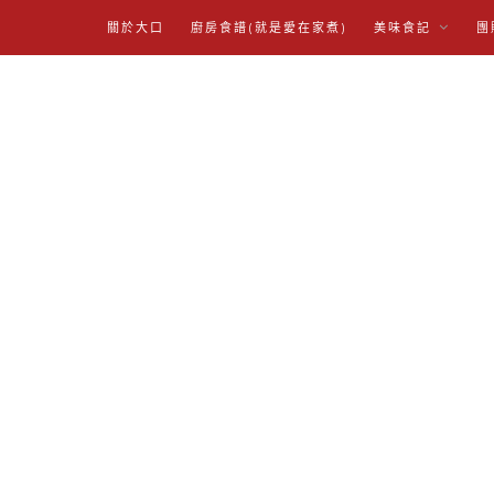
關於大口
廚房食譜(就是愛在家煮)
美味食記
團