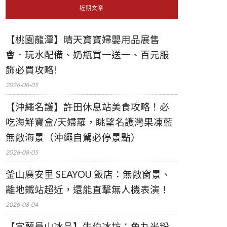
近期文章
【桃園龍潭】晴天寶寶婦嬰用品展售
會．玩水配備、奶瓶買一送一、百元服
飾必買攻略!
2026-08-05
【沖繩名護】許田休息站美食攻略！必
吃海鮮寶盒/天婦羅，眺望名護灣果凍藍
無敵海景（沖繩自駕必停景點）
2026-08-05
釜山廣安里 SEAYOU 飯店：無敵窗景、
離地鐵站超近，還能直擊無人機表演！
2026-08-04
【宜蘭員山冰品】牛伯冰坊：魚丸米粉