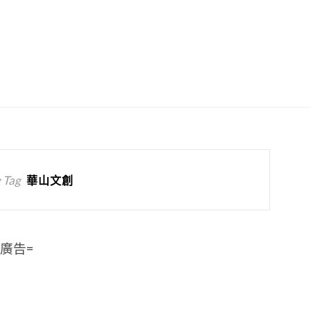
 Tag
華山文創
=廣告=