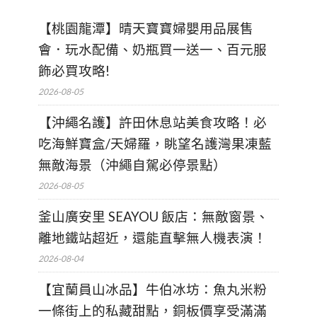
【桃園龍潭】晴天寶寶婦嬰用品展售
會．玩水配備、奶瓶買一送一、百元服
飾必買攻略!
2026-08-05
【沖繩名護】許田休息站美食攻略！必
吃海鮮寶盒/天婦羅，眺望名護灣果凍藍
無敵海景（沖繩自駕必停景點）
2026-08-05
釜山廣安里 SEAYOU 飯店：無敵窗景、
離地鐵站超近，還能直擊無人機表演！
2026-08-04
【宜蘭員山冰品】牛伯冰坊：魚丸米粉
一條街上的私藏甜點，銅板價享受滿滿