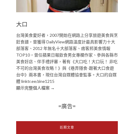
大口
台灣美食愛好者，2007開始在網路上分享旅遊美食與烹
飪食譜，曾獲得 DailyView網路溫度計最具影響力十大
部落客、2012 年無名十大部落客、痞客邦美食情報
TOP10，曾任蘋果日報飲食男女專欄作家、參與各縣市
美食好店、伴手禮評審，著有《大口吃！大口玩！ 非吃
不可的台灣美食攻略！》與《巷弄隱食-跟著大口食遊
台中》兩本書，現任台灣自媒體協會監事。大口的自媒
體 linktr.ee/zine1215
顯示完整個人檔案 →
=廣告=
近期文章