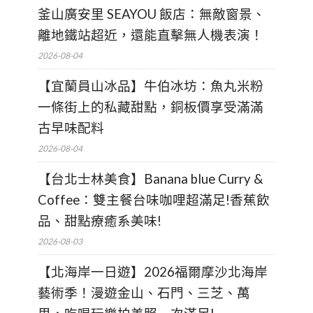
釜山廣安里 SEAYOU 飯店：無敵窗景、
離地鐵站超近，還能直擊無人機表演！
2026-08-04
【宜蘭員山冰品】牛伯冰坊：魚丸米粉
一條街上的私藏甜點，銅板價享受滿滿
古早味配料
2026-08-04
【台北士林美食】Banana blue Curry &
Coffee：雙主餐台味咖哩超滿足!香蕉飲
品、甜點療癒系美味!
2026-08-03
【北海岸一日遊】2026福爾摩沙北海岸
藝術季！漫遊金山、石門、三芝、萬