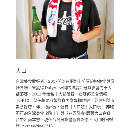
大口
台灣美食愛好者，2007開始在網路上分享旅遊美食與烹
飪食譜，曾獲得 DailyView網路溫度計最具影響力十大
部落客、2012 年無名十大部落客、痞客邦美食情報
TOP10，曾任蘋果日報飲食男女專欄作家、參與各縣市
美食好店、伴手禮評審，著有《大口吃！大口玩！ 非吃
不可的台灣美食攻略！》與《巷弄隱食-跟著大口食遊
台中》兩本書，現任台灣自媒體協會監事。大口的自媒
體 linktr.ee/zine1215