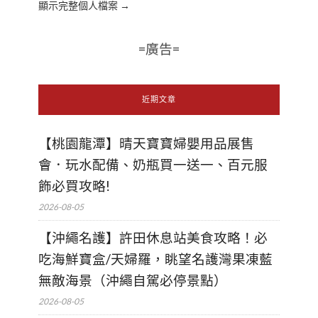
顯示完整個人檔案 →
=廣告=
近期文章
【桃園龍潭】晴天寶寶婦嬰用品展售
會．玩水配備、奶瓶買一送一、百元服
飾必買攻略!
2026-08-05
【沖繩名護】許田休息站美食攻略！必
吃海鮮寶盒/天婦羅，眺望名護灣果凍藍
無敵海景（沖繩自駕必停景點）
2026-08-05