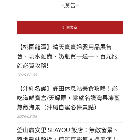
=廣告=
近期文章
【桃園龍潭】晴天寶寶婦嬰用品展售
會．玩水配備、奶瓶買一送一、百元服
飾必買攻略!
2026-08-05
【沖繩名護】許田休息站美食攻略！必
吃海鮮寶盒/天婦羅，眺望名護灣果凍藍
無敵海景（沖繩自駕必停景點）
2026-08-05
釜山廣安里 SEAYOU 飯店：無敵窗景、
離地鐵站超近，還能直擊無人機表演！