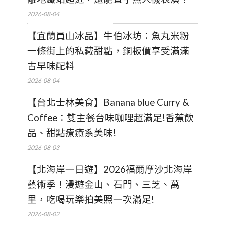
2026-08-04
【宜蘭員山冰品】牛伯冰坊：魚丸米粉
一條街上的私藏甜點，銅板價享受滿滿
古早味配料
2026-08-04
【台北士林美食】Banana blue Curry &
Coffee：雙主餐台味咖哩超滿足!香蕉飲
品、甜點療癒系美味!
2026-08-03
【北海岸一日遊】2026福爾摩沙北海岸
藝術季！漫遊金山、石門、三芝、萬
里，吃喝玩樂拍美照一次滿足!
2026-08-02