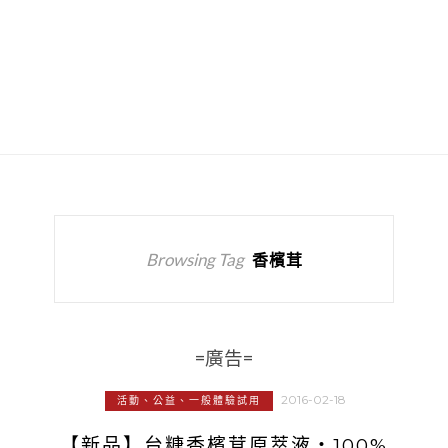
Browsing Tag
香檳茸
=廣告=
2016-02-18
活動、公益、一般體驗試用
【新品】台糖香檳茸原萃液‧100%