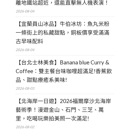
離地鐵站超近，還能直擊無人機表演！
2026-08-04
【宜蘭員山冰品】牛伯冰坊：魚丸米粉
一條街上的私藏甜點，銅板價享受滿滿
古早味配料
2026-08-04
【台北士林美食】Banana blue Curry &
Coffee：雙主餐台味咖哩超滿足!香蕉飲
品、甜點療癒系美味!
2026-08-03
【北海岸一日遊】2026福爾摩沙北海岸
藝術季！漫遊金山、石門、三芝、萬
里，吃喝玩樂拍美照一次滿足!
2026-08-02