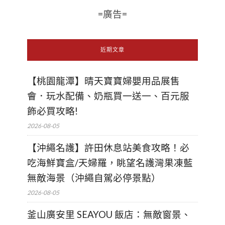
=廣告=
近期文章
【桃園龍潭】晴天寶寶婦嬰用品展售
會．玩水配備、奶瓶買一送一、百元服
飾必買攻略!
2026-08-05
【沖繩名護】許田休息站美食攻略！必
吃海鮮寶盒/天婦羅，眺望名護灣果凍藍
無敵海景（沖繩自駕必停景點）
2026-08-05
釜山廣安里 SEAYOU 飯店：無敵窗景、