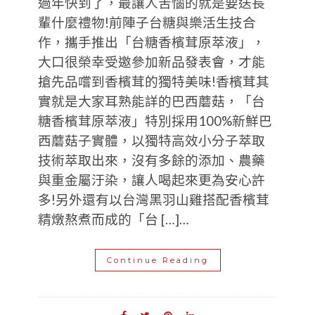
過年快到了，最讓人苦惱的就是要送長
輩什麼禮物!前陣子台糖與樂活生技合
作，攜手推出「台糖香檳茸原萃液」，
大口很榮幸受邀參加新品發表會，才能
搶先品嚐到香檳茸的獨特美味!香檳茸其
實就是大家耳熟能詳的巴西蘑菇，「台
糖香檳茸原萃液」特別採用100%新鮮巴
西蘑菇子實體，以獨特高效小分子萃取
技術萃取出來，沒有多餘的添加、農藥
與重金屬汙染，讓人喝起來更為安心許
多!另外還有以台灣黑羽山雞搭配香檳茸
精燉熬煮而成的「台 […]…
Continue Reading