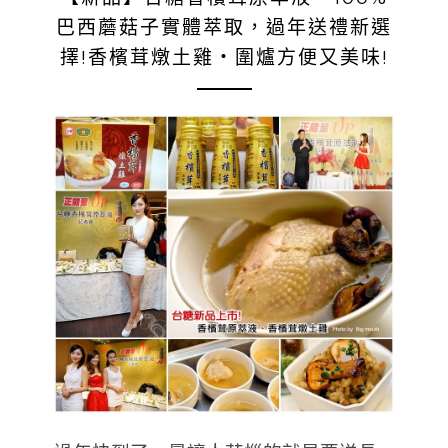
巴西蘑菇子實體萃取，過年送禮新選
擇!香檳茸燉土雞‧圍爐方便又美味!