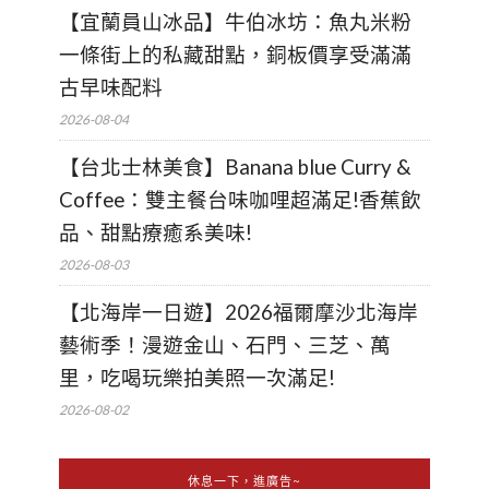
【宜蘭員山冰品】牛伯冰坊：魚丸米粉
一條街上的私藏甜點，銅板價享受滿滿
古早味配料
2026-08-04
【台北士林美食】Banana blue Curry &
Coffee：雙主餐台味咖哩超滿足!香蕉飲
品、甜點療癒系美味!
2026-08-03
【北海岸一日遊】2026福爾摩沙北海岸
藝術季！漫遊金山、石門、三芝、萬
里，吃喝玩樂拍美照一次滿足!
2026-08-02
休息一下，進廣告~