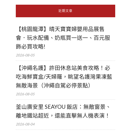
近期文章
【桃園龍潭】晴天寶寶婦嬰用品展售
會．玩水配備、奶瓶買一送一、百元服
飾必買攻略!
2026-08-05
【沖繩名護】許田休息站美食攻略！必
吃海鮮寶盒/天婦羅，眺望名護灣果凍藍
無敵海景（沖繩自駕必停景點）
2026-08-05
釜山廣安里 SEAYOU 飯店：無敵窗景、
離地鐵站超近，還能直擊無人機表演！
2026-08-04