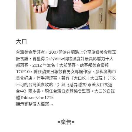
大口
台灣美食愛好者，2007開始在網路上分享旅遊美食與烹
飪食譜，曾獲得 DailyView網路溫度計最具影響力十大
部落客、2012 年無名十大部落客、痞客邦美食情報
TOP10，曾任蘋果日報飲食男女專欄作家、參與各縣市
美食好店、伴手禮評審，著有《大口吃！大口玩！ 非吃
不可的台灣美食攻略！》與《巷弄隱食-跟著大口食遊
台中》兩本書，現任台灣自媒體協會監事。大口的自媒
體 linktr.ee/zine1215
顯示完整個人檔案 →
=廣告=