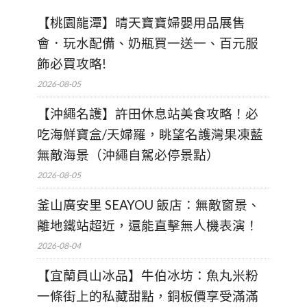
【桃園龍潭】晴天寶寶婦嬰用品展售
會．玩水配備、奶瓶買一送一、百元服
飾必買攻略!
2026-08-05
【沖繩名護】許田休息站美食攻略！必
吃海鮮寶盒/天婦羅，眺望名護灣果凍藍
無敵海景（沖繩自駕必停景點）
2026-08-05
釜山廣安里 SEAYOU 飯店：無敵窗景、
離地鐵站超近，還能直擊無人機表演！
2026-08-04
【宜蘭員山冰品】牛伯冰坊：魚丸米粉
一條街上的私藏甜點，銅板價享受滿滿