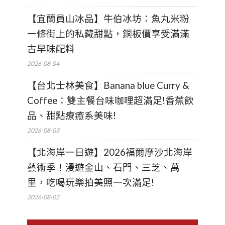
【宜蘭員山冰品】牛伯冰坊：魚丸米粉
一條街上的私藏甜點，銅板價享受滿滿
古早味配料
2026-08-04
【台北士林美食】Banana blue Curry &
Coffee：雙主餐台味咖哩超滿足!香蕉飲
品、甜點療癒系美味!
2026-08-03
【北海岸一日遊】2026福爾摩沙北海岸
藝術季！漫遊金山、石門、三芝、萬
里，吃喝玩樂拍美照一次滿足!
2026-08-02