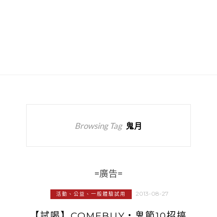
Browsing Tag
鬼月
=廣告=
2013-08-27
活動、公益、一般體驗試用
【試喝】COMEBUY‧鬼節10招搞