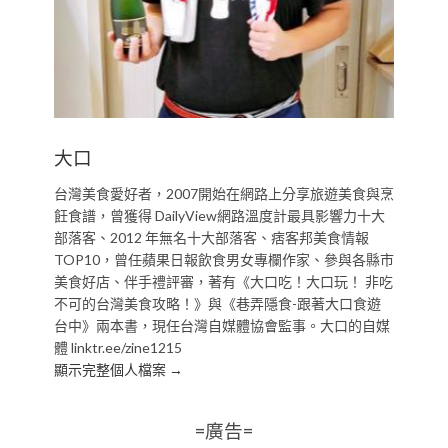
大口
台灣美食愛好者，2007開始在網路上分享旅遊美食與烹
飪食譜，曾獲得 DailyView網路溫度計最具影響力十大
部落客、2012 年無名十大部落客、痞客邦美食情報
TOP10，曾任蘋果日報飲食男女專欄作家、參與各縣市
美食好店、伴手禮評審，著有《大口吃！大口玩！ 非吃
不可的台灣美食攻略！》與《巷弄隱食-跟著大口食遊
台中》兩本書，現任台灣自媒體協會監事。大口的自媒
體 linktr.ee/zine1215
顯示完整個人檔案 →
=廣告=