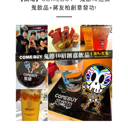
鬼飲品+蔣友柏創意發功!