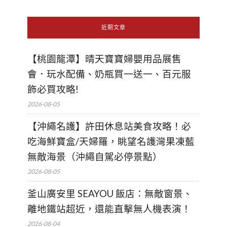
近期文章
【桃園龍潭】晴天寶寶婦嬰用品展售
會．玩水配備、奶瓶買一送一、百元服
飾必買攻略!
2026-08-05
【沖繩名護】許田休息站美食攻略！必
吃海鮮寶盒/天婦羅，眺望名護灣果凍藍
無敵海景（沖繩自駕必停景點）
2026-08-05
釜山廣安里 SEAYOU 飯店：無敵窗景、
離地鐵站超近，還能直擊無人機表演！
2026-08-04