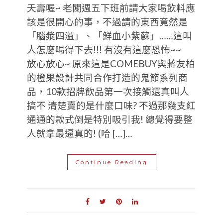
夭壽喔~ 老闆週五下班前請大家喝飲料應
該是很開心的事，不過請的東西竟然是
「腦漿四溢」、「鮮血小紫蘇」……這叫
人怎麼喝得下去!!! 有沒有這麼恐怖~~
放心放心~ 原來這是COMEBUY與蔣友柏
的橙果設計共同合作打造的鬼節系列商
品，10款招牌飲品第一次接觸還真叫人
搞不 清楚賣的是什麼口味? 不過那幾支紅
通通的款式倒是特別吸引我! 總覺得要整
人就拿最逼真的! (哈 […]…
Continue Reading