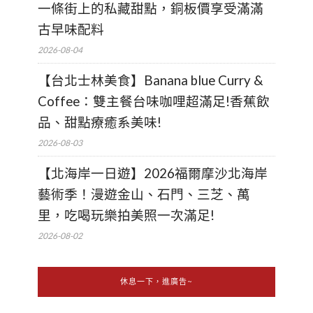
一條街上的私藏甜點，銅板價享受滿滿
古早味配料
2026-08-04
【台北士林美食】Banana blue Curry &
Coffee：雙主餐台味咖哩超滿足!香蕉飲
品、甜點療癒系美味!
2026-08-03
【北海岸一日遊】2026福爾摩沙北海岸
藝術季！漫遊金山、石門、三芝、萬
里，吃喝玩樂拍美照一次滿足!
2026-08-02
休息一下，進廣告~