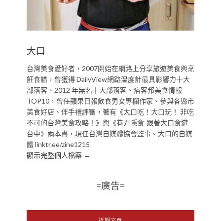
大口
台灣美食愛好者，2007開始在網路上分享旅遊美食與烹
飪食譜，曾獲得 DailyView網路溫度計最具影響力十大
部落客、2012 年無名十大部落客、痞客邦美食情報
TOP10，曾任蘋果日報飲食男女專欄作家、參與各縣市
美食好店、伴手禮評審，著有《大口吃！大口玩！ 非吃
不可的台灣美食攻略！》與《巷弄隱食-跟著大口食遊
台中》兩本書，現任台灣自媒體協會監事。大口的自媒
體 linktr.ee/zine1215
顯示完整個人檔案 →
=廣告=
近期文章