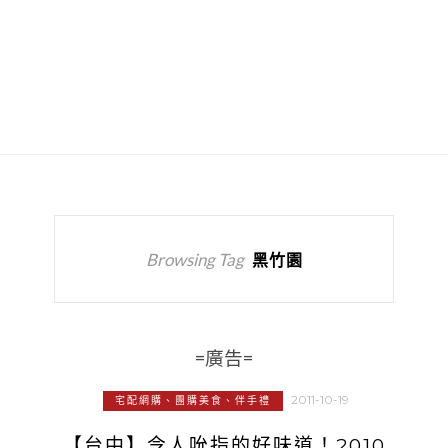
Browsing Tag
黑竹園
=廣告=
2011-10-19
宅配網購、團購美食、伴手禮
【台中】令人吮指的好味道！2010