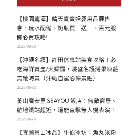
【桃園龍潭】晴天寶寶婦嬰用品展售
會．玩水配備、奶瓶買一送一、百元服
飾必買攻略!
2026-08-05
【沖繩名護】許田休息站美食攻略！必
吃海鮮寶盒/天婦羅，眺望名護灣果凍藍
無敵海景（沖繩自駕必停景點）
2026-08-05
釜山廣安里 SEAYOU 飯店：無敵窗景、
離地鐵站超近，還能直擊無人機表演！
2026-08-04
【宜蘭員山冰品】牛伯冰坊：魚丸米粉