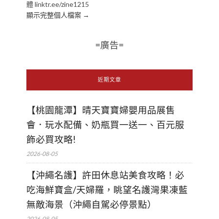
體 linktr.ee/zine1215
顯示完整個人檔案 →
=廣告=
近期文章
【桃園龍潭】晴天寶寶婦嬰用品展售
會．玩水配備、奶瓶買一送一、百元服
飾必買攻略!
2026-08-05
【沖繩名護】許田休息站美食攻略！必
吃海鮮寶盒/天婦羅，眺望名護灣果凍藍
無敵海景（沖繩自駕必停景點）
2026-08-05