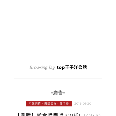
Browsing Tag
top王子洋公館
=廣告=
2016-01-20
宅配網購、團購美食、伴手禮
【團購】愛合購團購100強! TOP10