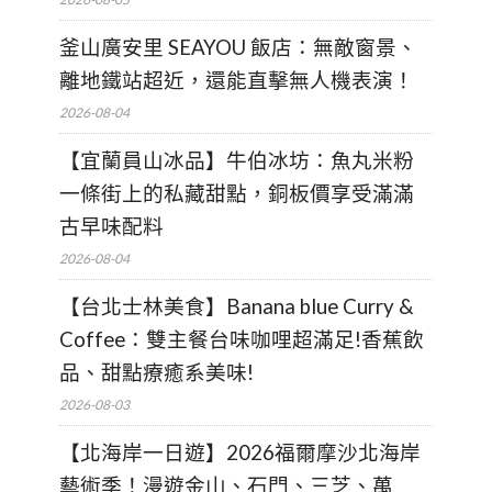
釜山廣安里 SEAYOU 飯店：無敵窗景、
離地鐵站超近，還能直擊無人機表演！
2026-08-04
【宜蘭員山冰品】牛伯冰坊：魚丸米粉
一條街上的私藏甜點，銅板價享受滿滿
古早味配料
2026-08-04
【台北士林美食】Banana blue Curry &
Coffee：雙主餐台味咖哩超滿足!香蕉飲
品、甜點療癒系美味!
2026-08-03
【北海岸一日遊】2026福爾摩沙北海岸
藝術季！漫遊金山、石門、三芝、萬