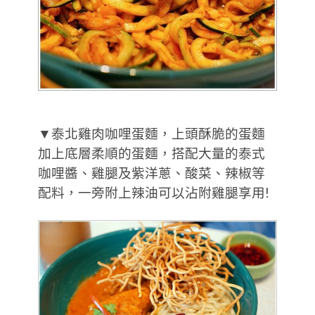
▼泰北雞肉咖哩蛋麵，上頭酥脆的蛋麵
加上底層柔順的蛋麵，搭配大量的泰式
咖哩醬、雞腿及紫洋蔥、酸菜、辣椒等
配料，一旁附上辣油可以沾附雞腿享用!