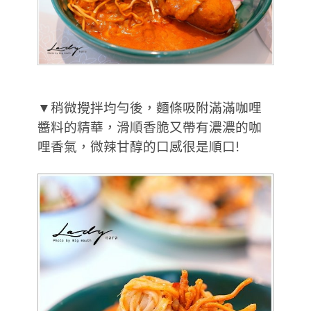
▼稍微攪拌均勻後，麵條吸附滿滿咖哩
醬料的精華，滑順香脆又帶有濃濃的咖
哩香氣，微辣甘醇的口感很是順口!