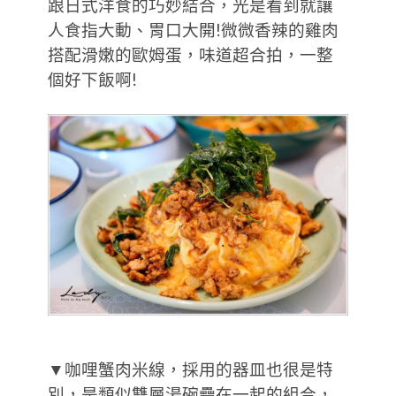
跟日式洋食的巧妙結合，光是看到就讓
人食指大動、胃口大開!微微香辣的雞肉
搭配滑嫩的歐姆蛋，味道超合拍，一整
個好下飯啊!
▼咖哩蟹肉米線，採用的器皿也很是特
別，是類似雙層湯碗疊在一起的組合，