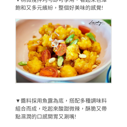
飽和又多元繽紛，整個好美味的感覺!
▼醬料採用魚露為底，搭配多種調味料
組合而成，吃起來酸甜微辣，酥脆又帶
點濕潤的口感開胃又涮嘴!