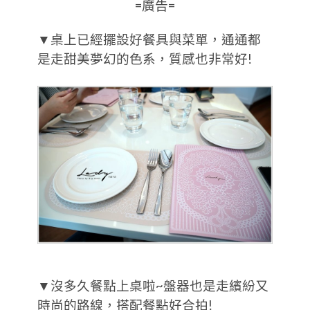
=廣告=
▼桌上已經擺設好餐具與菜單，通通都
是走甜美夢幻的色系，質感也非常好!
▼沒多久餐點上桌啦~盤器也是走繽紛又
時尚的路線，搭配餐點好合拍!