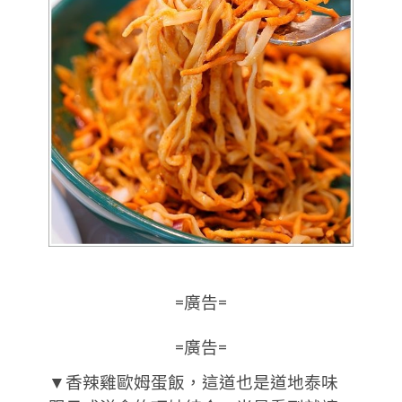
=廣告=
=廣告=
▼香辣雞歐姆蛋飯，這道也是道地泰味