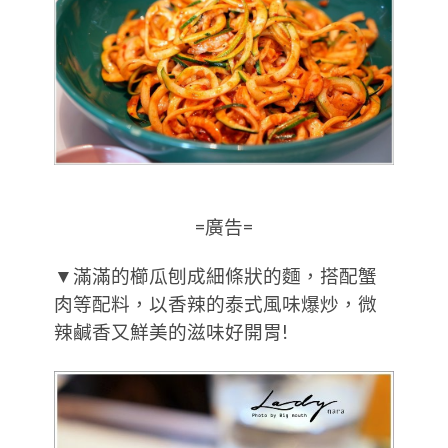
=廣告=
▼滿滿的櫛瓜刨成細條狀的麵，搭配蟹
肉等配料，以香辣的泰式風味爆炒，微
辣鹹香又鮮美的滋味好開胃!