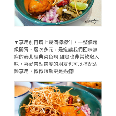
▼享用前再擠上幾滴檸檬汁，一整個超
級開胃、層次多元，是道讓我們回味無
窮的泰北經典菜色啊!雞腿也非常軟嫩入
味，喜愛帶點辣度的朋友也可以搭配沾
醬享用，微微辣勁更是過癮!