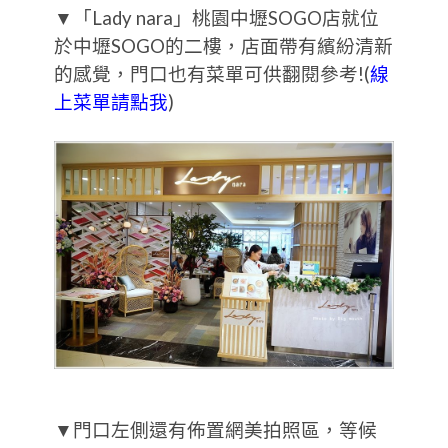
▼「Lady nara」桃園中壢SOGO店就位
於中壢SOGO的二樓，店面帶有繽紛清新
的感覺，門口也有菜單可供翻閱參考!(
線
上菜單請點我
)
▼門口左側還有佈置網美拍照區，等候