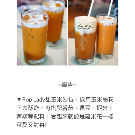
=廣告=
▼Pop Lady甜玉米沙拉，採用玉米裹粉
下去酥炸，再搭配番茄、長豆、蝦米、
檸檬等配料，看起來就像是雞米花一樣
可愛又討喜!