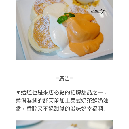
=廣告=
▼這道也是來店必點的招牌甜品之一，
柔滑濕潤的舒芙蕾加上泰式奶茶鮮奶油
醬，香醇又不過甜膩的滋味好幸福啊!