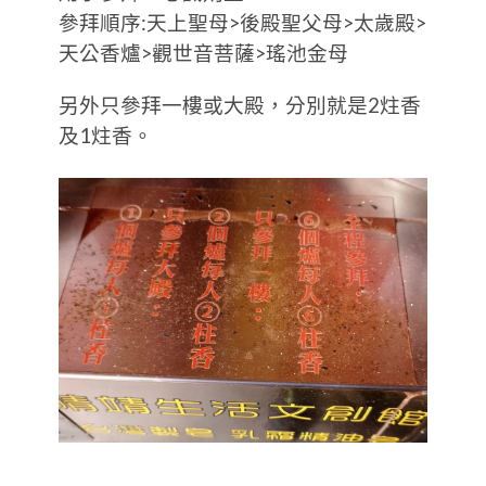
參拜順序:天上聖母>後殿聖父母>太歲殿>
天公香爐>觀世音菩薩>瑤池金母
另外只參拜一樓或大殿，分別就是2炷香
及1炷香。