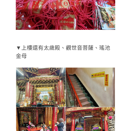
▼上樓還有太歲殿、觀世音菩薩、瑤池
金母