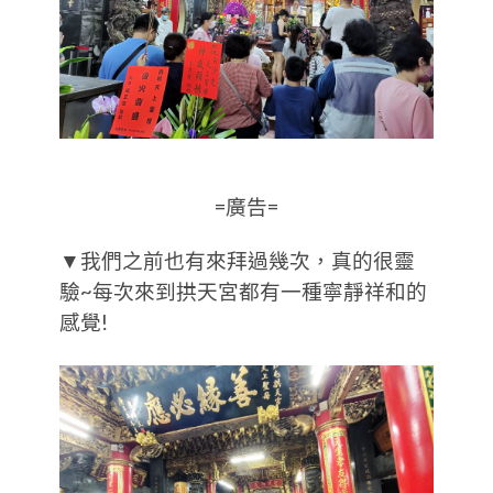
=廣告=
▼我們之前也有來拜過幾次，真的很靈
驗~每次來到拱天宮都有一種寧靜祥和的
感覺!