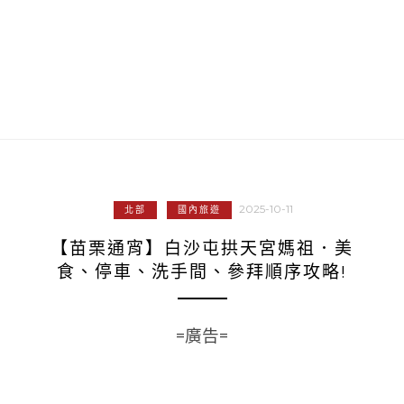
2025-10-11
北部
國內旅遊
【苗栗通宵】白沙屯拱天宮媽祖．美
食、停車、洗手間、參拜順序攻略!
=廣告=