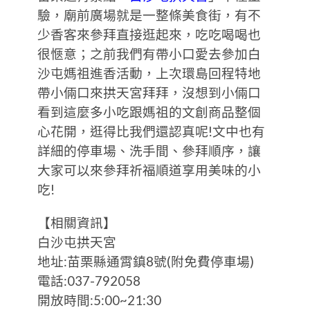
驗，廟前廣場就是一整條美食街，有不
少香客來參拜直接逛起來，吃吃喝喝也
很愜意；之前我們有帶小口愛去參加白
沙屯媽祖進香活動，上次環島回程特地
帶小倆口來拱天宮拜拜，沒想到小倆口
看到這麼多小吃跟媽祖的文創商品整個
心花開，逛得比我們還認真呢!文中也有
詳細的停車場、洗手間、參拜順序，讓
大家可以來參拜祈福順道享用美味的小
吃!
【相關資訊】
白沙屯拱天宮
地址:苗栗縣通霄鎮8號(附免費停車場)
電話:037-792058
開放時間:5:00~21:30