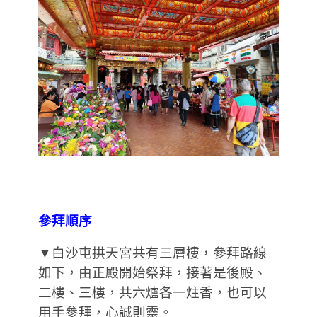
參拜順序
▼白沙屯拱天宮共有三層樓，參拜路線
如下，由正殿開始祭拜，接著是後殿、
二樓、三樓，共六爐各一炷香，也可以
用手參拜，心誠則靈。