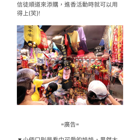
信徒順道來添購，進香活動時就可以用
得上(笑)!
=廣告=
▼小倆口則是看中可愛的娃娃，果然大