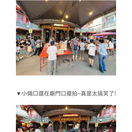
▼小倆口還在廟門口擺拍~真是太搞笑了!