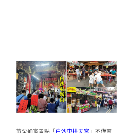
苗栗通宵景點「
白沙屯拱天宮
」不僅靈