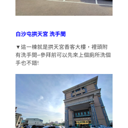
白沙屯拱天宮 洗手間
▼這一棟就是拱天宮香客大樓，裡頭附
有洗手間~參拜前可以先來上個廁所洗個
手也不錯!