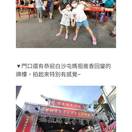
▼門口還有恭迎白沙屯媽祖進香回鑾的
牌樓，拍起來特別有感覺~