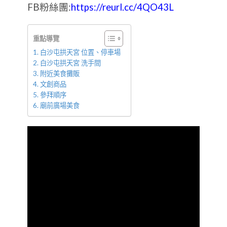
FB粉絲團:
https://reurl.cc/4QO43L
重點導覽
白沙屯拱天宮 位置、停車場
白沙屯拱天宮 洗手間
附近美食攤販
文創商品
參拜順序
廟前廣場美食